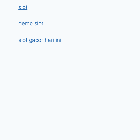
slot
demo slot
slot gacor hari ini