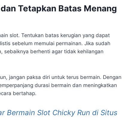
k dan Tetapkan Batas Menang
in slot. Tentukan batas kerugian yang dapat
istis sebelum memulai permainan. Jika sudah
 sebaiknya berhenti agar tidak kehilangan
un, jangan paksa diri untuk terus bermain. Dengan
emperpanjang durasi bermain dan meningkatkan
ecara bertahap.
 Bermain Slot Chicky Run di Situs