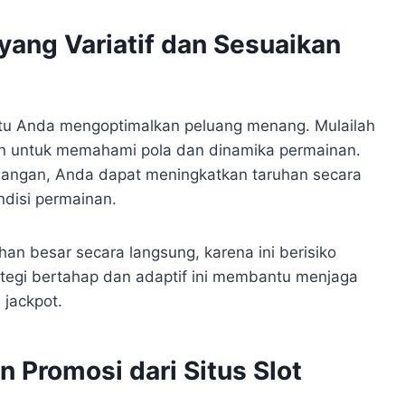
yang Variatif dan Sesuaikan
ntu Anda mengoptimalkan peluang menang. Mulailah
an untuk memahami pola dan dinamika permainan.
angan, Anda dapat meningkatkan taruhan secara
disi permainan.
an besar secara langsung, karena ini berisiko
ategi bertahap dan adaptif ini membantu menjaga
 jackpot.
 Promosi dari Situs Slot