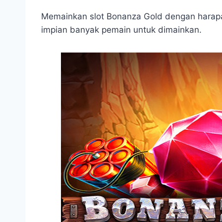
h
a
e
e
k
i
a
c
s
l
y
n
Memainkan slot Bonanza Gold dengan harapa
t
e
s
e
p
e
impian banyak pemain untuk dimainkan.
s
b
e
g
e
A
o
n
r
p
o
g
a
p
k
e
m
r