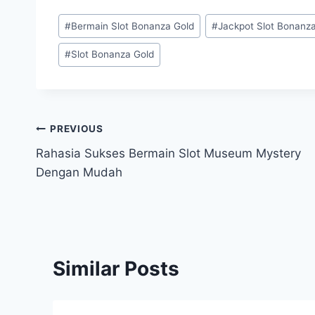
Post
#
Bermain Slot Bonanza Gold
#
Jackpot Slot Bonanz
Tags:
#
Slot Bonanza Gold
Post
PREVIOUS
Rahasia Sukses Bermain Slot Museum Mystery
navigation
Dengan Mudah
Similar Posts