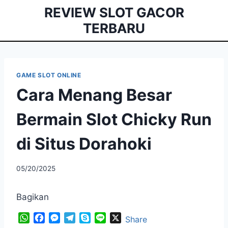
Skip
REVIEW SLOT GACOR
to
TERBARU
content
GAME SLOT ONLINE
Cara Menang Besar
Bermain Slot Chicky Run
di Situs Dorahoki
05/20/2025
Bagikan
W
F
M
T
S
L
X
Share