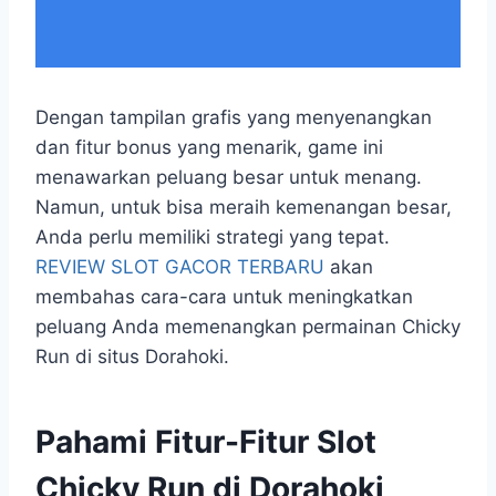
Dengan tampilan grafis yang menyenangkan
dan fitur bonus yang menarik, game ini
menawarkan peluang besar untuk menang.
Namun, untuk bisa meraih kemenangan besar,
Anda perlu memiliki strategi yang tepat.
REVIEW SLOT GACOR TERBARU
akan
membahas cara-cara untuk meningkatkan
peluang Anda memenangkan permainan Chicky
Run di situs Dorahoki.
Pahami Fitur-Fitur Slot
Chicky Run di Dorahoki