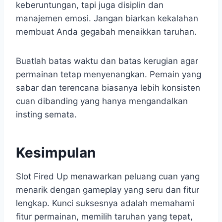
keberuntungan, tapi juga disiplin dan
manajemen emosi. Jangan biarkan kekalahan
membuat Anda gegabah menaikkan taruhan.
Buatlah batas waktu dan batas kerugian agar
permainan tetap menyenangkan. Pemain yang
sabar dan terencana biasanya lebih konsisten
cuan dibanding yang hanya mengandalkan
insting semata.
Kesimpulan
Slot Fired Up menawarkan peluang cuan yang
menarik dengan gameplay yang seru dan fitur
lengkap. Kunci suksesnya adalah memahami
fitur permainan, memilih taruhan yang tepat,