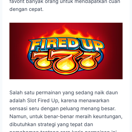
favorit banyak orang untuk mendapatkan cuan
s
b
e
g
e
dengan cepat.
A
o
n
r
p
o
g
a
p
k
e
m
r
Salah satu permainan yang sedang naik daun
adalah Slot Fired Up, karena menawarkan
sensasi seru dengan peluang menang besar.
Namun, untuk benar-benar meraih keuntungan,
dibutuhkan strategi yang tepat dan