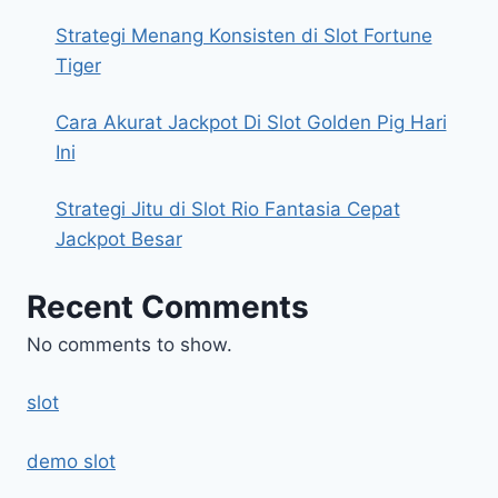
Strategi Menang Konsisten di Slot Fortune
Tiger
Cara Akurat Jackpot Di Slot Golden Pig Hari
Ini
Strategi Jitu di Slot Rio Fantasia Cepat
Jackpot Besar
Recent Comments
No comments to show.
slot
demo slot