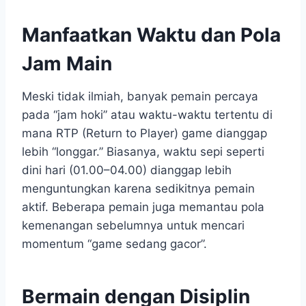
Manfaatkan Waktu dan Pola
Jam Main
Meski tidak ilmiah, banyak pemain percaya
pada “jam hoki” atau waktu-waktu tertentu di
mana RTP (Return to Player) game dianggap
lebih “longgar.” Biasanya, waktu sepi seperti
dini hari (01.00–04.00) dianggap lebih
menguntungkan karena sedikitnya pemain
aktif. Beberapa pemain juga memantau pola
kemenangan sebelumnya untuk mencari
momentum “game sedang gacor”.
Bermain dengan Disiplin