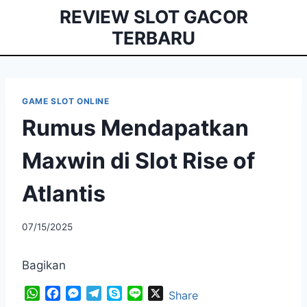
Skip
REVIEW SLOT GACOR
to
TERBARU
content
GAME SLOT ONLINE
Rumus Mendapatkan
Maxwin di Slot Rise of
Atlantis
07/15/2025
Bagikan
W
F
M
T
S
L
X
Share