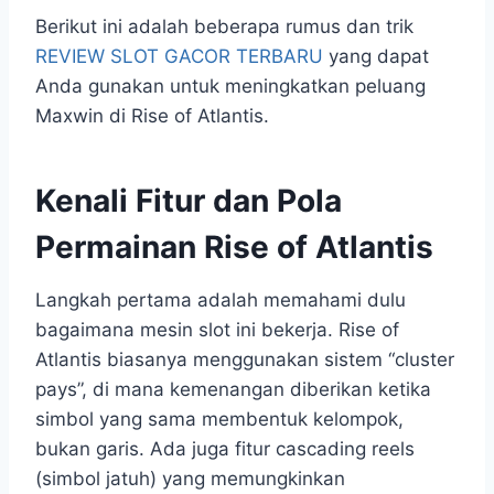
Berikut ini adalah beberapa rumus dan trik
REVIEW SLOT GACOR TERBARU
yang dapat
Anda gunakan untuk meningkatkan peluang
Maxwin di Rise of Atlantis.
Kenali Fitur dan Pola
Permainan Rise of Atlantis
Langkah pertama adalah memahami dulu
bagaimana mesin slot ini bekerja. Rise of
Atlantis biasanya menggunakan sistem “cluster
pays”, di mana kemenangan diberikan ketika
simbol yang sama membentuk kelompok,
bukan garis. Ada juga fitur cascading reels
(simbol jatuh) yang memungkinkan