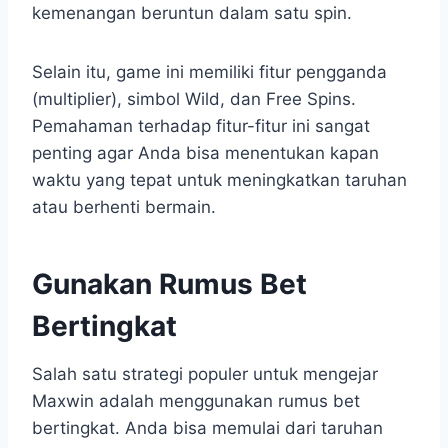
kemenangan beruntun dalam satu spin.
Selain itu, game ini memiliki fitur pengganda
(multiplier), simbol Wild, dan Free Spins.
Pemahaman terhadap fitur-fitur ini sangat
penting agar Anda bisa menentukan kapan
waktu yang tepat untuk meningkatkan taruhan
atau berhenti bermain.
Gunakan Rumus Bet
Bertingkat
Salah satu strategi populer untuk mengejar
Maxwin adalah menggunakan rumus bet
bertingkat. Anda bisa memulai dari taruhan