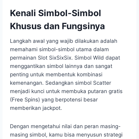
Kenali Simbol-Simbol
Khusus dan Fungsinya
Langkah awal yang wajib dilakukan adalah
memahami simbol-simbol utama dalam
permainan Slot SixSixSix. Simbol Wild dapat
menggantikan simbol lainnya dan sangat
penting untuk membentuk kombinasi
kemenangan. Sedangkan simbol Scatter
menjadi kunci untuk membuka putaran gratis
(Free Spins) yang berpotensi besar
memberikan jackpot.
Dengan mengetahui nilai dan peran masing-
masing simbol, kamu bisa menyusun strategi