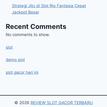
Strategi Jitu di Slot Rio Fantasia Cepat
Jackpot Besar
Recent Comments
No comments to show.
slot
demo slot
slot gacor hari ini
© 2026
REVIEW SLOT GACOR TERBARU