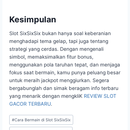
Kesimpulan
Slot SixSixSix bukan hanya soal keberanian
menghadapi tema gelap, tapi juga tentang
strategi yang cerdas. Dengan mengenali
simbol, memaksimalkan fitur bonus,
menggunakan pola taruhan tepat, dan menjaga
fokus saat bermain, kamu punya peluang besar
untuk meraih jackpot menggiurkan. Segera
bergabunglah dan simak beragam info terbaru
yang menarik dengan mengkliK
REVIEW SLOT
GACOR TERBARU
.
Post
#
Cara Bermain di Slot SixSixSix
Tags: