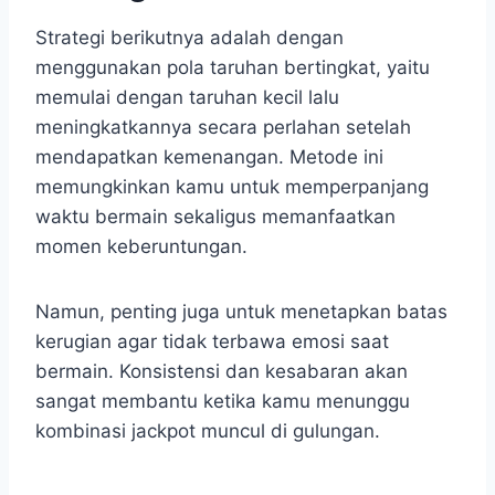
Strategi berikutnya adalah dengan
menggunakan pola taruhan bertingkat, yaitu
memulai dengan taruhan kecil lalu
meningkatkannya secara perlahan setelah
mendapatkan kemenangan. Metode ini
memungkinkan kamu untuk memperpanjang
waktu bermain sekaligus memanfaatkan
momen keberuntungan.
Namun, penting juga untuk menetapkan batas
kerugian agar tidak terbawa emosi saat
bermain. Konsistensi dan kesabaran akan
sangat membantu ketika kamu menunggu
kombinasi jackpot muncul di gulungan.