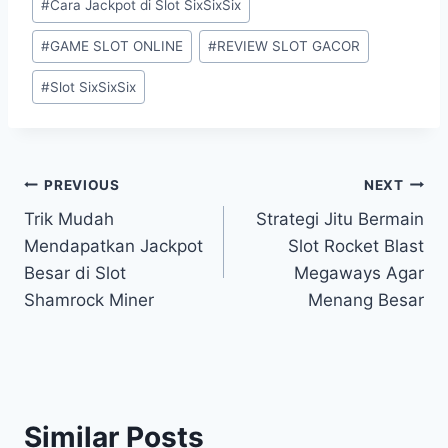
#
Cara Jackpot di Slot SixSixSix
#
GAME SLOT ONLINE
#
REVIEW SLOT GACOR
#
Slot SixSixSix
Post
PREVIOUS
NEXT
Trik Mudah
Strategi Jitu Bermain
navigation
Mendapatkan Jackpot
Slot Rocket Blast
Besar di Slot
Megaways Agar
Shamrock Miner
Menang Besar
Similar Posts