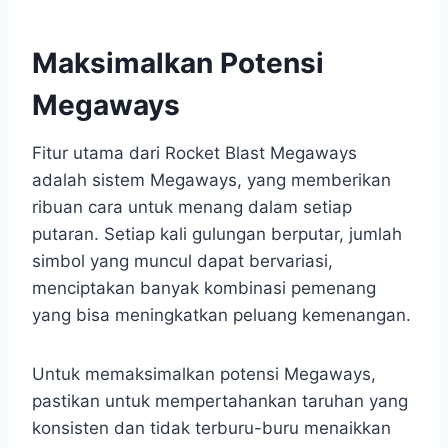
Maksimalkan Potensi
Megaways
Fitur utama dari Rocket Blast Megaways
adalah sistem Megaways, yang memberikan
ribuan cara untuk menang dalam setiap
putaran. Setiap kali gulungan berputar, jumlah
simbol yang muncul dapat bervariasi,
menciptakan banyak kombinasi pemenang
yang bisa meningkatkan peluang kemenangan.
Untuk memaksimalkan potensi Megaways,
pastikan untuk mempertahankan taruhan yang
konsisten dan tidak terburu-buru menaikkan