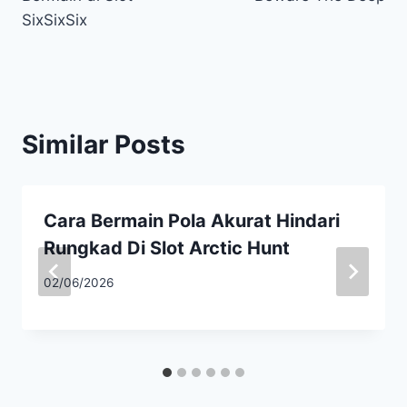
SixSixSix
Similar Posts
Cara Bermain Pola Akurat Hindari
Rungkad Di Slot Arctic Hunt
02/06/2026