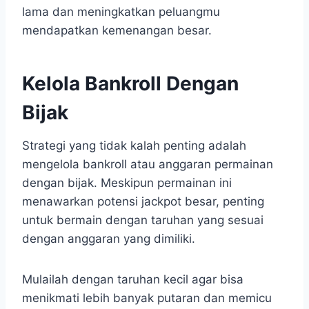
lama dan meningkatkan peluangmu
mendapatkan kemenangan besar.
Kelola Bankroll Dengan
Bijak
Strategi yang tidak kalah penting adalah
mengelola bankroll atau anggaran permainan
dengan bijak. Meskipun permainan ini
menawarkan potensi jackpot besar, penting
untuk bermain dengan taruhan yang sesuai
dengan anggaran yang dimiliki.
Mulailah dengan taruhan kecil agar bisa
menikmati lebih banyak putaran dan memicu