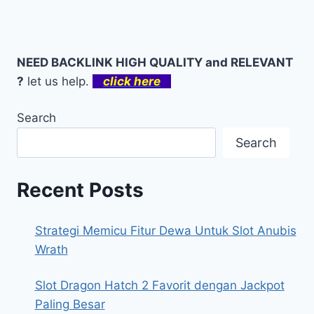
NEED BACKLINK HIGH QUALITY and RELEVANT
?
let us help.
click here
Search
Search
Recent Posts
Strategi Memicu Fitur Dewa Untuk Slot Anubis
Wrath
Slot Dragon Hatch 2 Favorit dengan Jackpot
Paling Besar