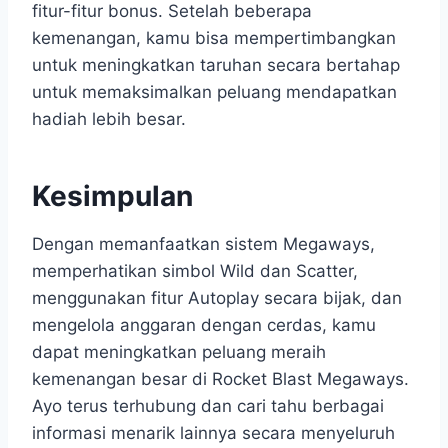
fitur-fitur bonus. Setelah beberapa
kemenangan, kamu bisa mempertimbangkan
untuk meningkatkan taruhan secara bertahap
untuk memaksimalkan peluang mendapatkan
hadiah lebih besar.
Kesimpulan
Dengan memanfaatkan sistem Megaways,
memperhatikan simbol Wild dan Scatter,
menggunakan fitur Autoplay secara bijak, dan
mengelola anggaran dengan cerdas, kamu
dapat meningkatkan peluang meraih
kemenangan besar di Rocket Blast Megaways.
Ayo terus terhubung dan cari tahu berbagai
informasi menarik lainnya secara menyeluruh