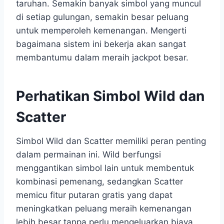
taruhan. Semakin banyak simbol yang muncul
di setiap gulungan, semakin besar peluang
untuk memperoleh kemenangan. Mengerti
bagaimana sistem ini bekerja akan sangat
membantumu dalam meraih jackpot besar.
Perhatikan Simbol Wild dan
Scatter
Simbol Wild dan Scatter memiliki peran penting
dalam permainan ini. Wild berfungsi
menggantikan simbol lain untuk membentuk
kombinasi pemenang, sedangkan Scatter
memicu fitur putaran gratis yang dapat
meningkatkan peluang meraih kemenangan
lebih besar tanpa perlu mengeluarkan biaya