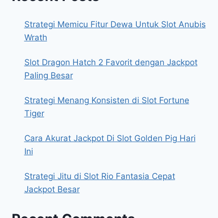
Strategi Memicu Fitur Dewa Untuk Slot Anubis
Wrath
Slot Dragon Hatch 2 Favorit dengan Jackpot
Paling Besar
Strategi Menang Konsisten di Slot Fortune
Tiger
Cara Akurat Jackpot Di Slot Golden Pig Hari
Ini
Strategi Jitu di Slot Rio Fantasia Cepat
Jackpot Besar