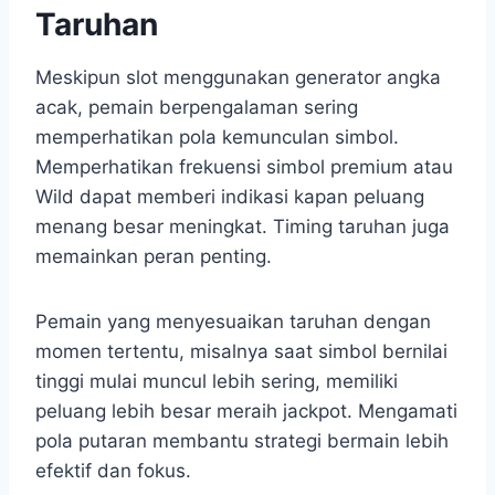
Taruhan
Meskipun slot menggunakan generator angka
acak, pemain berpengalaman sering
memperhatikan pola kemunculan simbol.
Memperhatikan frekuensi simbol premium atau
Wild dapat memberi indikasi kapan peluang
menang besar meningkat. Timing taruhan juga
memainkan peran penting.
Pemain yang menyesuaikan taruhan dengan
momen tertentu, misalnya saat simbol bernilai
tinggi mulai muncul lebih sering, memiliki
peluang lebih besar meraih jackpot. Mengamati
pola putaran membantu strategi bermain lebih
efektif dan fokus.