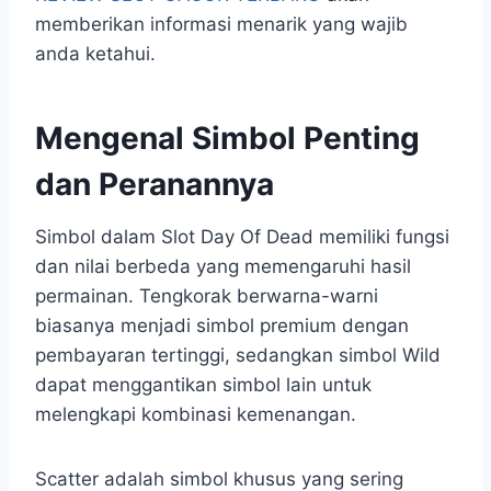
memberikan informasi menarik yang wajib
anda ketahui.
Mengenal Simbol Penting
dan Peranannya
Simbol dalam Slot Day Of Dead memiliki fungsi
dan nilai berbeda yang memengaruhi hasil
permainan. Tengkorak berwarna-warni
biasanya menjadi simbol premium dengan
pembayaran tertinggi, sedangkan simbol Wild
dapat menggantikan simbol lain untuk
melengkapi kombinasi kemenangan.
Scatter adalah simbol khusus yang sering