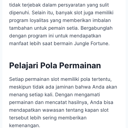
tidak terjebak dalam persyaratan yang sulit
dipenuhi. Selain itu, banyak slot juga memiliki
program loyalitas yang memberikan imbalan
tambahan untuk pemain setia. Bergabunglah
dengan program ini untuk mendapatkan
manfaat lebih saat bermain Jungle Fortune.
Pelajari Pola Permainan
Setiap permainan slot memiliki pola tertentu,
meskipun tidak ada jaminan bahwa Anda akan
menang setiap kali. Dengan mengamati
permainan dan mencatat hasilnya, Anda bisa
mendapatkan wawasan tentang kapan slot
tersebut lebih sering memberikan
kemenangan.