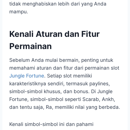
tidak menghabiskan lebih dari yang Anda
mampu.
Kenali Aturan dan Fitur
Permainan
Sebelum Anda mulai bermain, penting untuk
memahami aturan dan fitur dari permainan slot
Jungle Fortune
. Setiap slot memiliki
karakteristiknya sendiri, termasuk paylines,
simbol-simbol khusus, dan bonus. Di Jungle
Fortune, simbol-simbol seperti Scarab, Ankh,
dan tentu saja, Ra, memiliki nilai yang berbeda.
Kenali simbol-simbol ini dan pahami