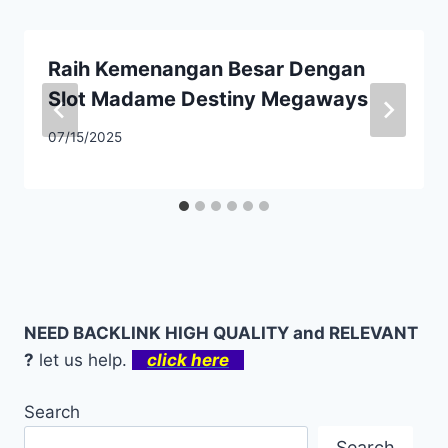
Raih Kemenangan Besar Dengan
Slot Madame Destiny Megaways
07/15/2025
NEED BACKLINK HIGH QUALITY and RELEVANT
?
let us help.
click here
Search
Search