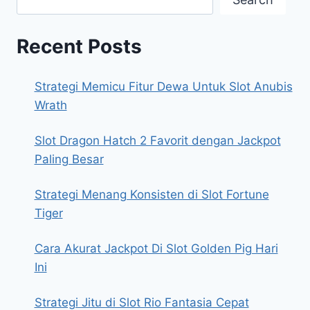
Recent Posts
Strategi Memicu Fitur Dewa Untuk Slot Anubis
Wrath
Slot Dragon Hatch 2 Favorit dengan Jackpot
Paling Besar
Strategi Menang Konsisten di Slot Fortune
Tiger
Cara Akurat Jackpot Di Slot Golden Pig Hari
Ini
Strategi Jitu di Slot Rio Fantasia Cepat