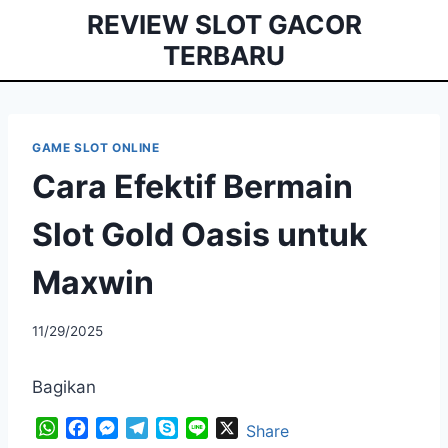
Skip
REVIEW SLOT GACOR
to
TERBARU
content
GAME SLOT ONLINE
Cara Efektif Bermain
Slot Gold Oasis untuk
Maxwin
11/29/2025
Bagikan
W
F
M
T
S
L
X
Share