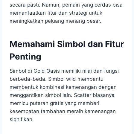
secara pasti. Namun, pemain yang cerdas bisa
memanfaatkan fitur dan strategi untuk
meningkatkan peluang menang besar.
Memahami Simbol dan Fitur
Penting
Simbol di Gold Oasis memiliki nilai dan fungsi
berbeda-beda. Simbol wild membantu
membentuk kombinasi kemenangan dengan
menggantikan simbol lain. Scatter biasanya
memicu putaran gratis yang memberi
kesempatan tambahan meraih kemenangan
signifikan.