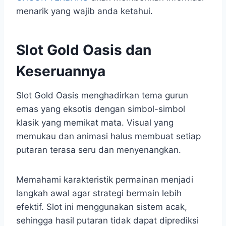
menarik yang wajib anda ketahui.
Slot Gold Oasis dan
Keseruannya
Slot Gold Oasis menghadirkan tema gurun
emas yang eksotis dengan simbol-simbol
klasik yang memikat mata. Visual yang
memukau dan animasi halus membuat setiap
putaran terasa seru dan menyenangkan.
Memahami karakteristik permainan menjadi
langkah awal agar strategi bermain lebih
efektif. Slot ini menggunakan sistem acak,
sehingga hasil putaran tidak dapat diprediksi