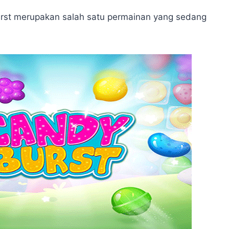
urst merupakan salah satu permainan yang sedang