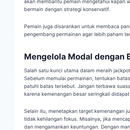
akan membantu pemain mengetahui kapan wak
bermain dengan strategi konservatif.
Pemain juga disarankan untuk membaca pandu
pengembang permainan agar lebih paham ten
Mengelola Modal dengan B
Salah satu kunci utama dalam meraih jackpo
Sebelum memulai permainan, tentukan batas
patuhi batas tersebut. Jangan terbawa suasa
karena kemenangan besar seringkali didapat 
Selain itu, menetapkan target kemenangan ju
tidak kehilangan fokus. Misalnya, jika menca
dan mengamankan keuntungan. Dengan manaj