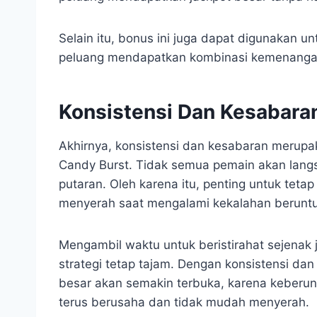
Selain itu, bonus ini juga dapat digunakan
peluang mendapatkan kombinasi kemenangan
Konsistensi Dan Kesabara
Akhirnya, konsistensi dan kesabaran merupa
Candy Burst. Tidak semua pemain akan lang
putaran. Oleh karena itu, penting untuk teta
menyerah saat mengalami kekalahan berunt
Mengambil waktu untuk beristirahat sejenak j
strategi tetap tajam. Dengan konsistensi da
besar akan semakin terbuka, karena keberun
terus berusaha dan tidak mudah menyerah.