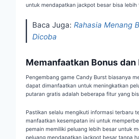
untuk mendapatkan jackpot besar bisa lebih t
Baca Juga:
Rahasia Menang Be
Dicoba
Memanfaatkan Bonus dan 
Pengembang game Candy Burst biasanya me
dapat dimanfaatkan untuk meningkatkan pel
putaran gratis adalah beberapa fitur yang bi
Pastikan selalu mengikuti informasi terbaru
manfaatkan kesempatan ini untuk memperbe
pemain memiliki peluang lebih besar untuk 
peluang mendapatkan jackpot besar tanpa h