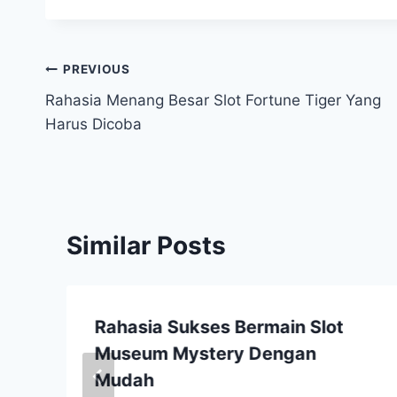
Post
PREVIOUS
Rahasia Menang Besar Slot Fortune Tiger Yang
navigation
Harus Dicoba
Similar Posts
Rahasia Sukses Bermain Slot
Museum Mystery Dengan
Mudah