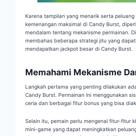
Karena tampilan yang menarik serta peluang
kemenangan maksimal di Candy Burst, diper
mendalam tentang mekanisme permainan. Di
membahas beberapa strategi jitu yang dap
mendapatkan jackpot besar di Candy Burst.
Memahami Mekanisme Dan 
Langkah pertama yang penting dilakukan a
Candy Burst. Permainan ini menggunakan si
ceria dan berbagai fitur bonus yang bisa diak
Selain itu, pemain perlu mengenal fitur-fitur 
mini-game yang dapat meningkatkan peluang 