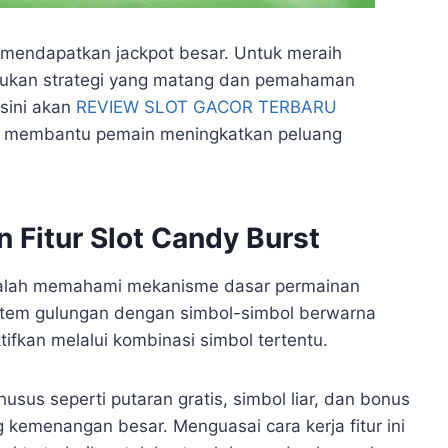
 mendapatkan jackpot besar. Untuk meraih
lukan strategi yang matang dan pemahaman
sini akan
REVIEW SLOT GACOR TERBARU
at membantu pemain meningkatkan peluang
Fitur Slot Candy Burst
dalah memahami mekanisme dasar permainan
stem gulungan dengan simbol-simbol berwarna
tifkan melalui kombinasi simbol tertentu.
khusus seperti putaran gratis, simbol liar, dan bonus
kemenangan besar. Menguasai cara kerja fitur ini