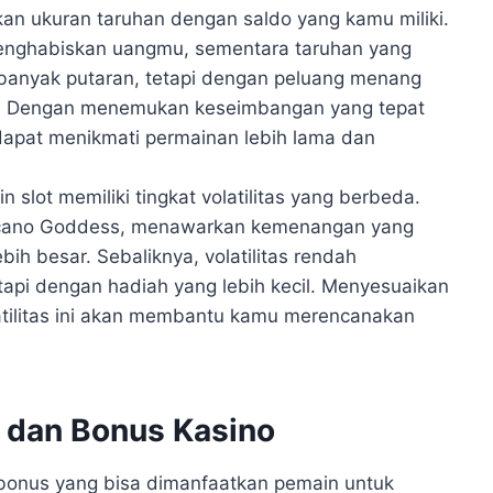
ikan ukuran taruhan dengan saldo yang kamu miliki.
menghabiskan uangmu, sementara taruhan yang
 banyak putaran, tetapi dengan peluang menang
ng. Dengan menemukan keseimbangan yang tepat
dapat menikmati permainan lebih lama dan
n slot memiliki tingkat volatilitas yang berbeda.
i Volcano Goddess, menawarkan kemenangan yang
bih besar. Sebaliknya, volatilitas rendah
api dengan hadiah yang lebih kecil. Menyesuaikan
latilitas ini akan membantu kamu merencanakan
s dan Bonus Kasino
bonus yang bisa dimanfaatkan pemain untuk