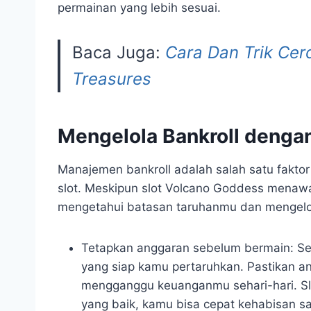
permainan yang lebih sesuai.
Baca Juga:
Cara Dan Trik Cer
Treasures
Mengelola Bankroll dengan
Manajemen bankroll adalah salah satu faktor
slot. Meskipun slot Volcano Goddess menawa
mengetahui batasan taruhanmu dan mengelol
Tetapkan anggaran sebelum bermain: Se
yang siap kamu pertaruhkan. Pastikan an
mengganggu keuanganmu sehari-hari. Slo
yang baik, kamu bisa cepat kehabisan sa