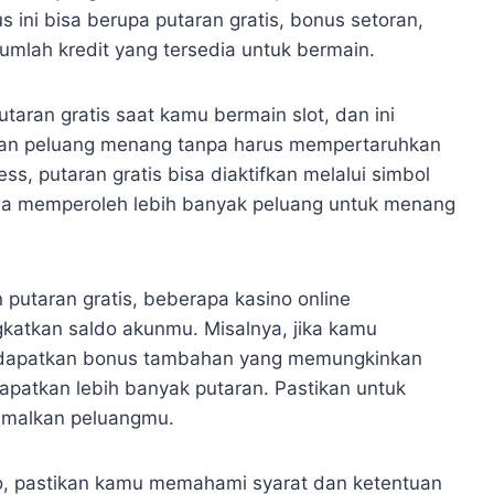
ini bisa berupa putaran gratis, bonus setoran,
umlah kredit yang tersedia untuk bermain.
taran gratis saat kamu bermain slot, dan ini
an peluang menang tanpa harus mempertaruhkan
s, putaran gratis bisa diaktifkan melalui simbol
u bisa memperoleh lebih banyak peluang untuk menang
 putaran gratis, beberapa kasino online
katkan saldo akunmu. Misalnya, jika kamu
ndapatkan bonus tambahan yang memungkinkan
patkan lebih banyak putaran. Pastikan untuk
imalkan peluangmu.
 pastikan kamu memahami syarat dan ketentuan