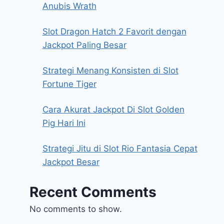
Anubis Wrath
Slot Dragon Hatch 2 Favorit dengan
Jackpot Paling Besar
Strategi Menang Konsisten di Slot
Fortune Tiger
Cara Akurat Jackpot Di Slot Golden
Pig Hari Ini
Strategi Jitu di Slot Rio Fantasia Cepat
Jackpot Besar
Recent Comments
No comments to show.