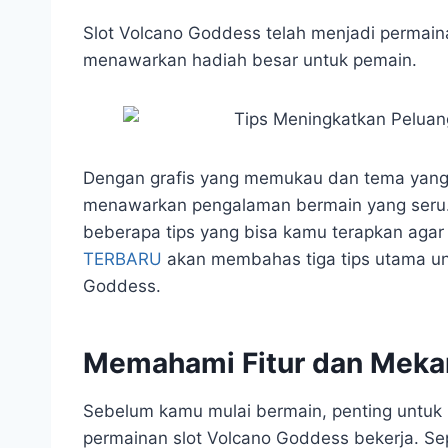
h
a
e
e
k
i
a
c
s
l
y
n
Slot Volcano Goddess telah menjadi permaina
t
e
s
e
p
e
menawarkan hadiah besar untuk pemain.
s
b
e
g
e
A
o
n
r
p
o
g
a
p
k
e
m
r
Dengan grafis yang memukau dan tema yang m
menawarkan pengalaman bermain yang seru. 
beberapa tips yang bisa kamu terapkan agar
TERBARU
akan membahas tiga tips utama un
Goddess.
Memahami Fitur dan Meka
Sebelum kamu mulai bermain, penting untu
permainan slot Volcano Goddess bekerja. Sep