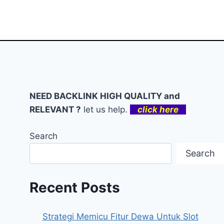
NEED BACKLINK HIGH QUALITY and
RELEVANT ?
let us help.
click here
Search
Search
Recent Posts
Strategi Memicu Fitur Dewa Untuk Slot