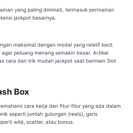
mainan yang paling diminati, termasuk permainan
tensi jackpot besarnya.
ngan maksimal dengan modal yang relatif kecil.
agar peluang menang semakin besar. Artikel
 cara dan trik mudah jackpot saat bermain Slot
ash Box
ahami cara kerja dan fitur-fitur yang ada dalam
unik seperti jumlah gulungan (reels), garis
erti wild, scatter, atau bonus.