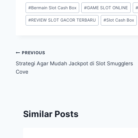
Post
#
Bermain Slot Cash Box
#
GAME SLOT ONLINE
Tags:
#
REVIEW SLOT GACOR TERBARU
#
Slot Cash Box
Post
PREVIOUS
Strategi Agar Mudah Jackpot di Slot Smugglers
navigation
Cove
Similar Posts