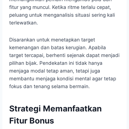
fitur yang muncul. Ketika ritme terlalu cepat,
peluang untuk menganalisis situasi sering kali
terlewatkan.
Disarankan untuk menetapkan target
kemenangan dan batas kerugian. Apabila
target tercapai, berhenti sejenak dapat menjadi
pilihan bijak. Pendekatan ini tidak hanya
menjaga modal tetap aman, tetapi juga
membantu menjaga kondisi mental agar tetap
fokus dan tenang selama bermain.
Strategi Memanfaatkan
Fitur Bonus