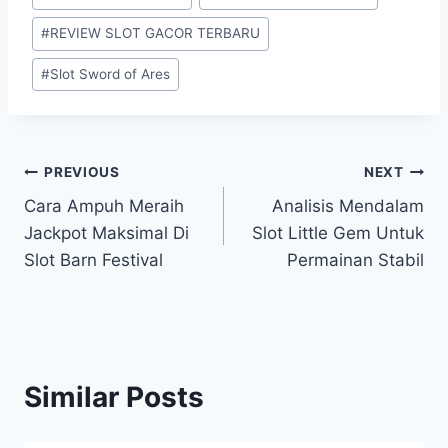
Tags:
#
REVIEW SLOT GACOR TERBARU
#
Slot Sword of Ares
Post
PREVIOUS
NEXT
Cara Ampuh Meraih
Analisis Mendalam
navigation
Jackpot Maksimal Di
Slot Little Gem Untuk
Slot Barn Festival
Permainan Stabil
Similar Posts