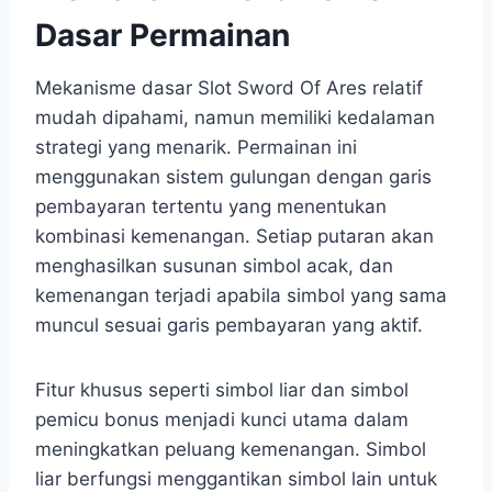
Dasar Permainan
Mekanisme dasar Slot Sword Of Ares relatif
mudah dipahami, namun memiliki kedalaman
strategi yang menarik. Permainan ini
menggunakan sistem gulungan dengan garis
pembayaran tertentu yang menentukan
kombinasi kemenangan. Setiap putaran akan
menghasilkan susunan simbol acak, dan
kemenangan terjadi apabila simbol yang sama
muncul sesuai garis pembayaran yang aktif.
Fitur khusus seperti simbol liar dan simbol
pemicu bonus menjadi kunci utama dalam
meningkatkan peluang kemenangan. Simbol
liar berfungsi menggantikan simbol lain untuk