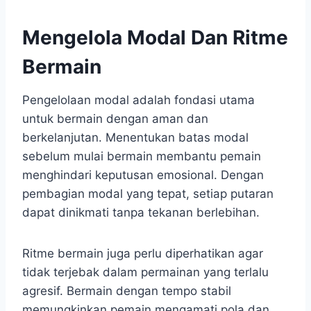
Mengelola Modal Dan Ritme
Bermain
Pengelolaan modal adalah fondasi utama
untuk bermain dengan aman dan
berkelanjutan. Menentukan batas modal
sebelum mulai bermain membantu pemain
menghindari keputusan emosional. Dengan
pembagian modal yang tepat, setiap putaran
dapat dinikmati tanpa tekanan berlebihan.
Ritme bermain juga perlu diperhatikan agar
tidak terjebak dalam permainan yang terlalu
agresif. Bermain dengan tempo stabil
memungkinkan pemain mengamati pola dan