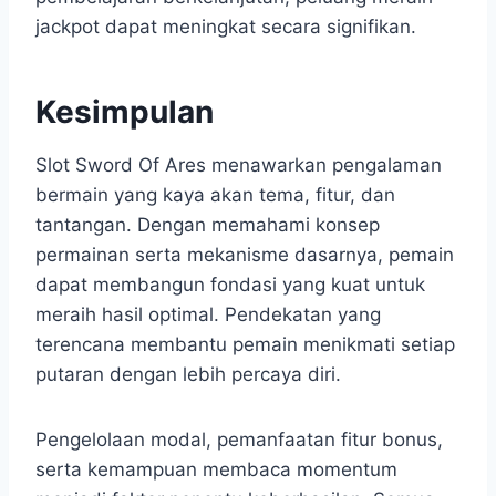
jackpot dapat meningkat secara signifikan.
Kesimpulan
Slot Sword Of Ares menawarkan pengalaman
bermain yang kaya akan tema, fitur, dan
tantangan. Dengan memahami konsep
permainan serta mekanisme dasarnya, pemain
dapat membangun fondasi yang kuat untuk
meraih hasil optimal. Pendekatan yang
terencana membantu pemain menikmati setiap
putaran dengan lebih percaya diri.
Pengelolaan modal, pemanfaatan fitur bonus,
serta kemampuan membaca momentum