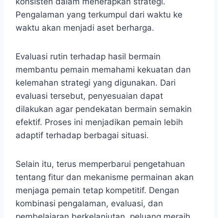
konsisten dalam menerapkan strategi.
Pengalaman yang terkumpul dari waktu ke
waktu akan menjadi aset berharga.
Evaluasi rutin terhadap hasil bermain
membantu pemain memahami kekuatan dan
kelemahan strategi yang digunakan. Dari
evaluasi tersebut, penyesuaian dapat
dilakukan agar pendekatan bermain semakin
efektif. Proses ini menjadikan pemain lebih
adaptif terhadap berbagai situasi.
Selain itu, terus memperbarui pengetahuan
tentang fitur dan mekanisme permainan akan
menjaga pemain tetap kompetitif. Dengan
kombinasi pengalaman, evaluasi, dan
pembelajaran berkelanjutan, peluang meraih