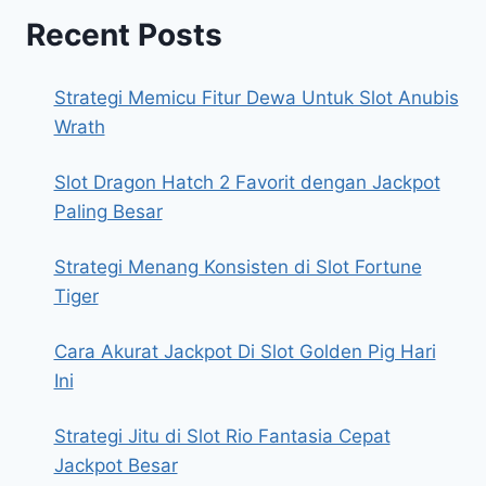
Recent Posts
Strategi Memicu Fitur Dewa Untuk Slot Anubis
Wrath
Slot Dragon Hatch 2 Favorit dengan Jackpot
Paling Besar
Strategi Menang Konsisten di Slot Fortune
Tiger
Cara Akurat Jackpot Di Slot Golden Pig Hari
Ini
Strategi Jitu di Slot Rio Fantasia Cepat
Jackpot Besar