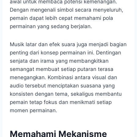
awal untuk membaca potensi kemenangan.
Dengan mengenali simbol secara menyeluruh,
pemain dapat lebih cepat memahami pola
permainan yang sedang berjalan.
Musik latar dan efek suara juga menjadi bagian
penting dari konsep permainan ini. Dentingan
senjata dan irama yang membangkitkan
semangat membuat setiap putaran terasa
menegangkan. Kombinasi antara visual dan
audio tersebut menciptakan suasana yang
konsisten dengan tema, sekaligus membantu
pemain tetap fokus dan menikmati setiap
momen permainan.
Memahami Mekanisme