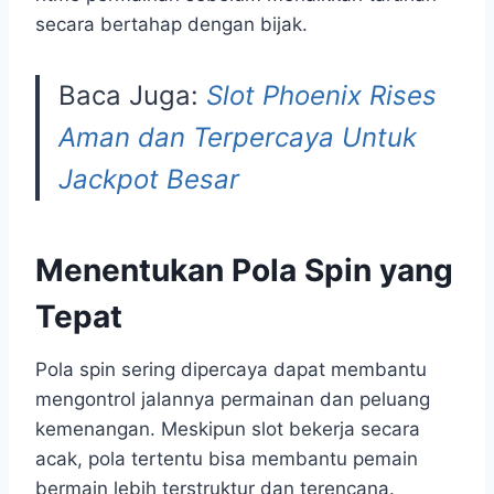
secara bertahap dengan bijak.
Baca Juga:
Slot Phoenix Rises
Aman dan Terpercaya Untuk
Jackpot Besar
Menentukan Pola Spin yang
Tepat
Pola spin sering dipercaya dapat membantu
mengontrol jalannya permainan dan peluang
kemenangan. Meskipun slot bekerja secara
acak, pola tertentu bisa membantu pemain
bermain lebih terstruktur dan terencana.