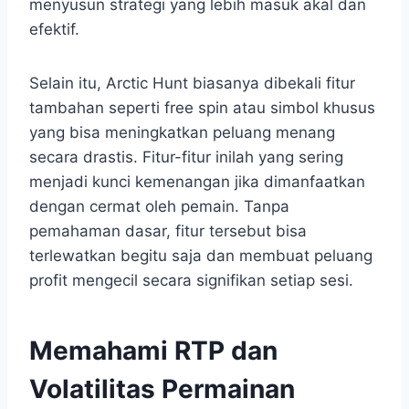
menyusun strategi yang lebih masuk akal dan
efektif.
Selain itu, Arctic Hunt biasanya dibekali fitur
tambahan seperti free spin atau simbol khusus
yang bisa meningkatkan peluang menang
secara drastis. Fitur-fitur inilah yang sering
menjadi kunci kemenangan jika dimanfaatkan
dengan cermat oleh pemain. Tanpa
pemahaman dasar, fitur tersebut bisa
terlewatkan begitu saja dan membuat peluang
profit mengecil secara signifikan setiap sesi.
Memahami RTP dan
Volatilitas Permainan