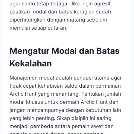
agar saldo tetap terjaga. Jika ingin agresif,
pastikan modal dan batas kerugian sudah
diperhitungkan dengan matang sebelum
memulai setiap putaran.
Mengatur Modal dan Batas
Kekalahan
Manajemen modal adalah pondasi utama agar
tidak cepat kehabisan saldo dalam permainan
Arctic Hunt yang menantang. Tentukan jumlah
modal khusus untuk bermain Arctic Hunt dan
jangan mencampurnya dengan kebutuhan lain
yang lebih penting. Sikap disiplin ini sering
menjadi pembeda antara pemain awet dan