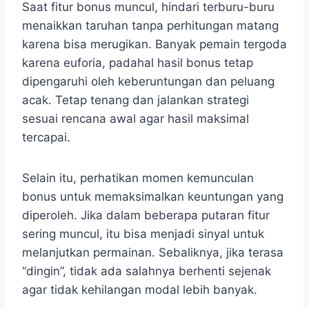
Saat fitur bonus muncul, hindari terburu-buru
menaikkan taruhan tanpa perhitungan matang
karena bisa merugikan. Banyak pemain tergoda
karena euforia, padahal hasil bonus tetap
dipengaruhi oleh keberuntungan dan peluang
acak. Tetap tenang dan jalankan strategi
sesuai rencana awal agar hasil maksimal
tercapai.
Selain itu, perhatikan momen kemunculan
bonus untuk memaksimalkan keuntungan yang
diperoleh. Jika dalam beberapa putaran fitur
sering muncul, itu bisa menjadi sinyal untuk
melanjutkan permainan. Sebaliknya, jika terasa
“dingin”, tidak ada salahnya berhenti sejenak
agar tidak kehilangan modal lebih banyak.