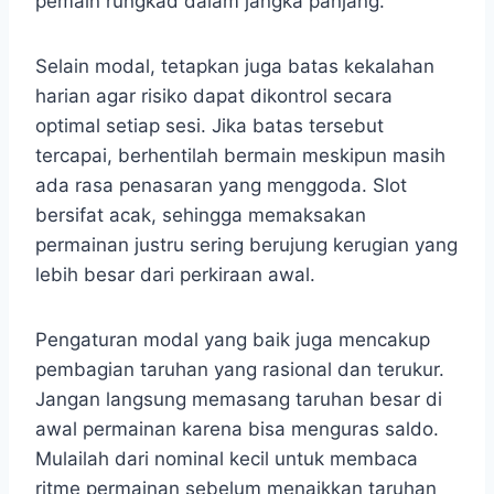
pemain rungkad dalam jangka panjang.
Selain modal, tetapkan juga batas kekalahan
harian agar risiko dapat dikontrol secara
optimal setiap sesi. Jika batas tersebut
tercapai, berhentilah bermain meskipun masih
ada rasa penasaran yang menggoda. Slot
bersifat acak, sehingga memaksakan
permainan justru sering berujung kerugian yang
lebih besar dari perkiraan awal.
Pengaturan modal yang baik juga mencakup
pembagian taruhan yang rasional dan terukur.
Jangan langsung memasang taruhan besar di
awal permainan karena bisa menguras saldo.
Mulailah dari nominal kecil untuk membaca
ritme permainan sebelum menaikkan taruhan