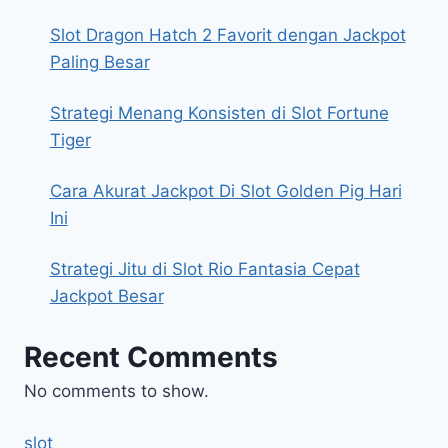
Slot Dragon Hatch 2 Favorit dengan Jackpot
Paling Besar
Strategi Menang Konsisten di Slot Fortune
Tiger
Cara Akurat Jackpot Di Slot Golden Pig Hari
Ini
Strategi Jitu di Slot Rio Fantasia Cepat
Jackpot Besar
Recent Comments
No comments to show.
slot