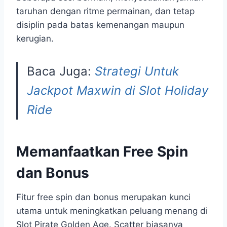
taruhan dengan ritme permainan, dan tetap
disiplin pada batas kemenangan maupun
kerugian.
Baca Juga:
Strategi Untuk
Jackpot Maxwin di Slot Holiday
Ride
Memanfaatkan Free Spin
dan Bonus
Fitur free spin dan bonus merupakan kunci
utama untuk meningkatkan peluang menang di
Slot Pirate Golden Age. Scatter biasanya