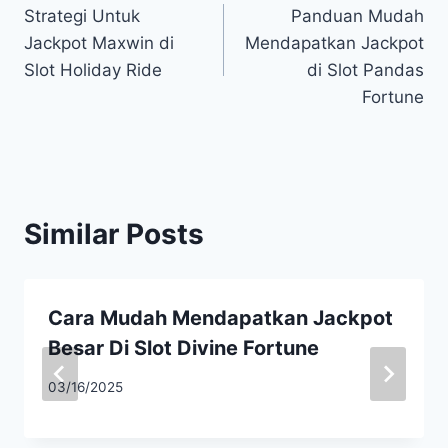
Strategi Untuk
Panduan Mudah
navigation
Jackpot Maxwin di
Mendapatkan Jackpot
Slot Holiday Ride
di Slot Pandas
Fortune
Similar Posts
Cara Mudah Mendapatkan Jackpot
Besar Di Slot Divine Fortune
03/16/2025