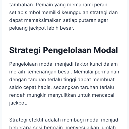
tambahan. Pemain yang memahami peran
setiap simbol memiliki keunggulan strategi dan
dapat memaksimalkan setiap putaran agar
peluang jackpot lebih besar.
Strategi Pengelolaan Modal
Pengelolaan modal menjadi faktor kunci dalam
meraih kemenangan besar. Memulai permainan
dengan taruhan terlalu tinggi dapat membuat
saldo cepat habis, sedangkan taruhan terlalu
rendah mungkin menyulitkan untuk mencapai
jackpot.
Strategi efektif adalah membagi modal menjadi
beberapa sesi bermain, menyesuaikan jumlah