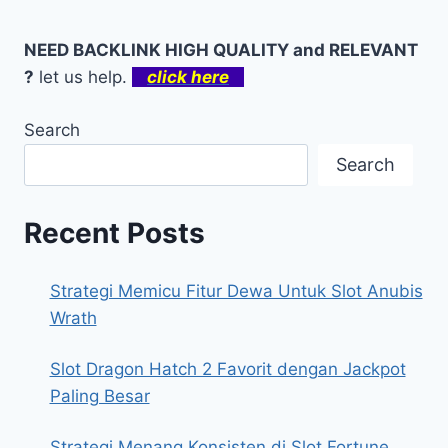
NEED BACKLINK HIGH QUALITY and RELEVANT
?
let us help.
click here
Search
Search
Recent Posts
Strategi Memicu Fitur Dewa Untuk Slot Anubis
Wrath
Slot Dragon Hatch 2 Favorit dengan Jackpot
Paling Besar
Strategi Menang Konsisten di Slot Fortune