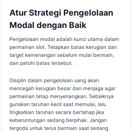
Atur Strategi Pengelolaan
Modal dengan Baik
Pengelolaan modal adalah kunci utama dalam
permainan slot. Tetapkan batas kerugian dan
target kemenangan sebelum mulai bermain,
dan patuhi batas tersebut.
Disiplin dalam pengelolaan uang akan
mencegah kerugian besar dan menjaga agar
permainan tetap menyenangkan. Sebaiknya
gunakan taruhan kecil saat memulai, lalu
tingkatkan taruhan secara bertahap jika
keberuntungan sedang berpihak. Jangan
tergoda untuk terus bermain saat sedang