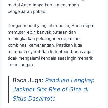
modal Anda tanpa harus menambah
pengeluaran pribadi.
Dengan modal yang lebih besar, Anda dapat
memutar lebih banyak putaran dan
meningkatkan peluang mendapatkan
kombinasi kemenangan. Pastikan juga
membaca syarat dan ketentuan bonus agar
tidak mengalami kendala saat ingin menarik
kemenangan.
Baca Juga:
Panduan Lengkap
Jackpot Slot Rise of Giza di
Situs Dasartoto