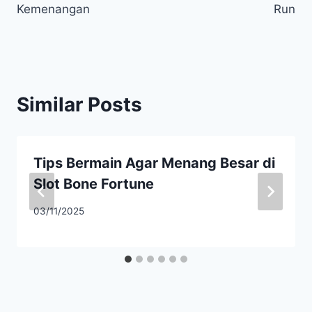
Kemenangan
Run
Similar Posts
Tips Bermain Agar Menang Besar di
Slot Bone Fortune
03/11/2025