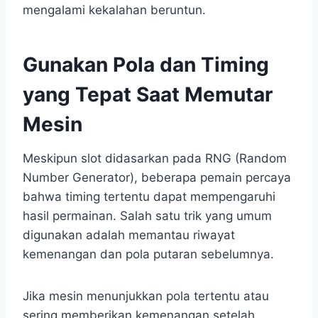
mengalami kekalahan beruntun.
Gunakan Pola dan Timing
yang Tepat Saat Memutar
Mesin
Meskipun slot didasarkan pada RNG (Random
Number Generator), beberapa pemain percaya
bahwa timing tertentu dapat mempengaruhi
hasil permainan. Salah satu trik yang umum
digunakan adalah memantau riwayat
kemenangan dan pola putaran sebelumnya.
Jika mesin menunjukkan pola tertentu atau
sering memberikan kemenangan setelah