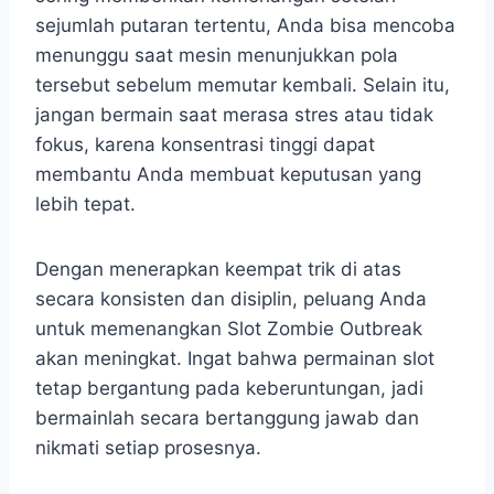
sejumlah putaran tertentu, Anda bisa mencoba
menunggu saat mesin menunjukkan pola
tersebut sebelum memutar kembali. Selain itu,
jangan bermain saat merasa stres atau tidak
fokus, karena konsentrasi tinggi dapat
membantu Anda membuat keputusan yang
lebih tepat.
Dengan menerapkan keempat trik di atas
secara konsisten dan disiplin, peluang Anda
untuk memenangkan Slot Zombie Outbreak
akan meningkat. Ingat bahwa permainan slot
tetap bergantung pada keberuntungan, jadi
bermainlah secara bertanggung jawab dan
nikmati setiap prosesnya.