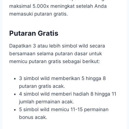
maksimal 5.000x meningkat setelah Anda
memasuki putaran gratis.
Putaran Gratis
Dapatkan 3 atau lebih simbol wild secara
bersamaan selama putaran dasar untuk
memicu putaran gratis sebagai berikut:
3 simbol wild memberikan 5 hingga 8
putaran gratis acak.
4 simbol wild memberi hadiah 8 hingga 11
jumlah permainan acak.
5 simbol wild memicu 11-15 permainan
bonus acak.