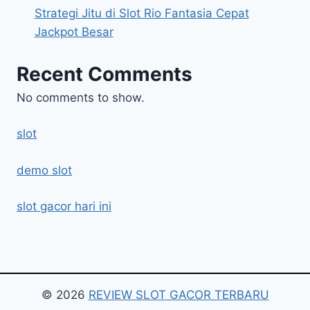
Strategi Jitu di Slot Rio Fantasia Cepat
Jackpot Besar
Recent Comments
No comments to show.
slot
demo slot
slot gacor hari ini
© 2026
REVIEW SLOT GACOR TERBARU