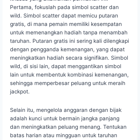
Pertama, fokuslah pada simbol scatter dan
wild. Simbol scatter dapat memicu putaran
gratis, di mana pemain memiliki kesempatan
untuk memenangkan hadiah tanpa menambah
taruhan. Putaran gratis ini sering kali dilengkapi
dengan pengganda kemenangan, yang dapat
meningkatkan hadiah secara signifikan. Simbol
wild, di sisi lain, dapat menggantikan simbol
lain untuk membentuk kombinasi kemenangan,
sehingga memperbesar peluang untuk meraih
jackpot.
Selain itu, mengelola anggaran dengan bijak
adalah kunci untuk bermain jangka panjang
dan meningkatkan peluang menang. Tentukan
batas harian atau mingguan untuk taruhan