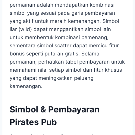
permainan adalah mendapatkan kombinasi
simbol yang sesuai pada garis pembayaran
yang aktif untuk meraih kemenangan. Simbol
liar (wild) dapat menggantikan simbol lain
untuk membentuk kombinasi pemenang,
sementara simbol scatter dapat memicu fitur
bonus seperti putaran gratis. Selama
permainan, perhatikan tabel pembayaran untuk
memahami nilai setiap simbol dan fitur khusus
yang dapat meningkatkan peluang
kemenangan.
Simbol & Pembayaran
Pirates Pub