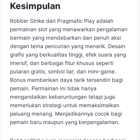
Kesimpulan
Robber Strike dari Pragmatic Play adalah
permainan slot yang menawarkan pengalaman
bermain yang mendebarkan dan penuh aksi
dengan tema pencurian yang menarik. Desain
grafis yang berkualitas tinggi, efek suara yang
imersif, dan berbagai fitur khusus seperti
putaran gratis, simbol liar, dan mini-game.
Bonus memberikan daya tarik tersendiri bagi
pemain. Permainan ini tidak hanya
mengandalkan keberuntungan tetapi juga
memerlukan strategi untuk memaksimalkan
peluang menang. Menjadikannya cocok bagi
pemain baru maupun yang berpengalaman.