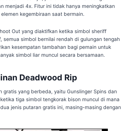
kan menjadi 4x. Fitur ini tidak hanya meningkatkan
 elemen kegembiraan saat bermain.
hoot Out yang diaktifkan ketika simbol sheriff
tif, semua simbol bernilai rendah di gulungan tengah
erikan kesempatan tambahan bagi pemain untuk
anyak simbol liar muncul secara bersamaan.
ainan
Deadwood Rip
gratis yang berbeda, yaitu Gunslinger Spins dan
n ketika tiga simbol tengkorak bison muncul di mana
edua jenis putaran gratis ini, masing-masing dengan