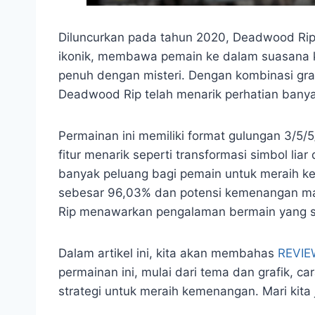
Diluncurkan pada tahun 2020, Deadwood Rip 
ikonik, membawa pemain ke dalam suasana ko
penuh dengan misteri. Dengan kombinasi gr
Deadwood Rip telah menarik perhatian banya
Permainan ini memiliki format gulungan 3/5/5
fitur menarik seperti transformasi simbol lia
banyak peluang bagi pemain untuk meraih k
sebesar 96,03% dan potensi kemenangan ma
Rip menawarkan pengalaman bermain yang 
Dalam artikel ini, kita akan membahas
REVIE
permainan ini, mulai dari tema dan grafik, car
strategi untuk meraih kemenangan. Mari kita