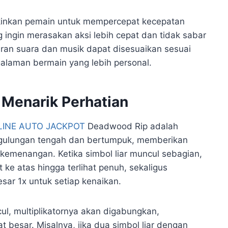
gkinkan pemain untuk mempercepat kecepatan
 ingin merasakan aksi lebih cepat dan tidak sabar
uran suara dan musik dapat disesuaikan sesuai
alaman bermain yang lebih personal.
 Menarik Perhatian
LINE AUTO JACKPOT
Deadwood Rip adalah
di gulungan tengah dan bertumpuk, memberikan
kemenangan. Ketika simbol liar muncul sebagian,
ke atas hingga terlihat penuh, sekaligus
sar 1x untuk setiap kenaikan.
cul, multiplikatornya akan digabungkan,
besar. Misalnya, jika dua simbol liar dengan