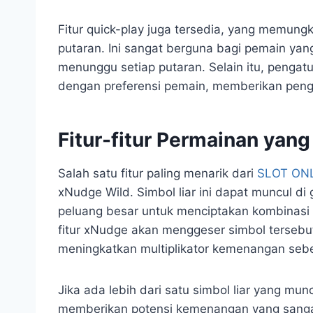
Fitur quick-play juga tersedia, yang memun
putaran. Ini sangat berguna bagi pemain yang
menunggu setiap putaran. Selain itu, pengat
dengan preferensi pemain, memberikan peng
Fitur-fitur Permainan yang
Salah satu fitur paling menarik dari
SLOT ON
xNudge Wild. Simbol liar ini dapat muncul 
peluang besar untuk menciptakan kombinasi 
fitur xNudge akan menggeser simbol tersebut 
meningkatkan multiplikator kemenangan sebe
Jika ada lebih dari satu simbol liar yang mun
memberikan potensi kemenangan yang sangat 