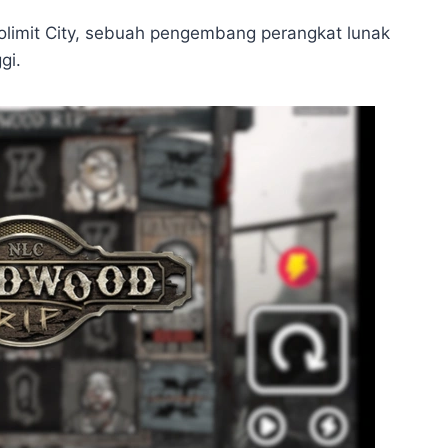
Nolimit City, sebuah pengembang perangkat lunak
gi.