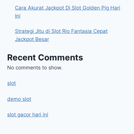
Cara Akurat Jackpot Di Slot Golden Pig Hari
Ini
Strategi Jitu di Slot Rio Fantasia Cepat
Jackpot Besar
Recent Comments
No comments to show.
slot
demo slot
slot gacor hari ini