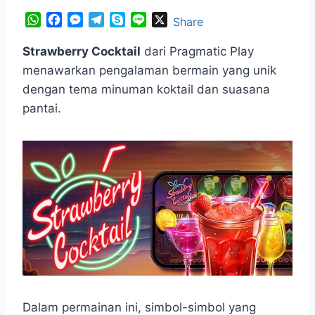
W
F
M
T
S
L
X
Share
h
a
e
e
k
i
a
c
s
l
y
n
Strawberry Cocktail
dari Pragmatic Play
t
e
s
e
p
e
menawarkan pengalaman bermain yang unik
s
b
e
g
e
dengan tema minuman koktail dan suasana
A
o
n
r
pantai.
p
o
g
a
p
k
e
m
r
Dalam permainan ini, simbol-simbol yang