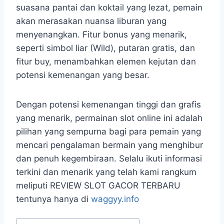
suasana pantai dan koktail yang lezat, pemain
akan merasakan nuansa liburan yang
menyenangkan. Fitur bonus yang menarik,
seperti simbol liar (Wild), putaran gratis, dan
fitur buy, menambahkan elemen kejutan dan
potensi kemenangan yang besar.
Dengan potensi kemenangan tinggi dan grafis
yang menarik, permainan slot online ini adalah
pilihan yang sempurna bagi para pemain yang
mencari pengalaman bermain yang menghibur
dan penuh kegembiraan. Selalu ikuti informasi
terkini dan menarik yang telah kami rangkum
meliputi REVIEW SLOT GACOR TERBARU
tentunya hanya di
waggyy.info
Post