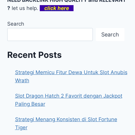
?
let us help.
click here
Search
Search
Recent Posts
Strategi Memicu Fitur Dewa Untuk Slot Anubis
Wrath
Slot Dragon Hatch 2 Favorit dengan Jackpot
Paling Besar
Strategi Menang Konsisten di Slot Fortune
Tiger