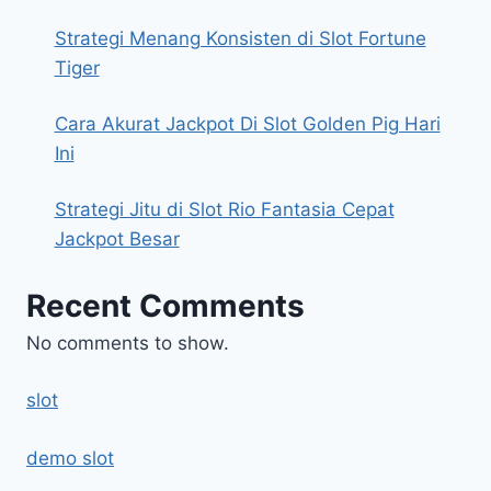
Strategi Menang Konsisten di Slot Fortune
Tiger
Cara Akurat Jackpot Di Slot Golden Pig Hari
Ini
Strategi Jitu di Slot Rio Fantasia Cepat
Jackpot Besar
Recent Comments
No comments to show.
slot
demo slot