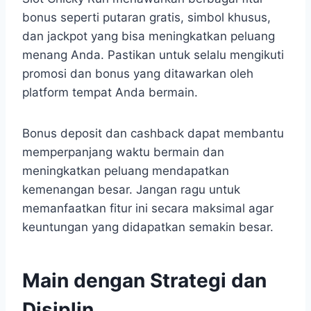
bonus seperti putaran gratis, simbol khusus,
dan jackpot yang bisa meningkatkan peluang
menang Anda. Pastikan untuk selalu mengikuti
promosi dan bonus yang ditawarkan oleh
platform tempat Anda bermain.
Bonus deposit dan cashback dapat membantu
memperpanjang waktu bermain dan
meningkatkan peluang mendapatkan
kemenangan besar. Jangan ragu untuk
memanfaatkan fitur ini secara maksimal agar
keuntungan yang didapatkan semakin besar.
Main dengan Strategi dan
Disiplin