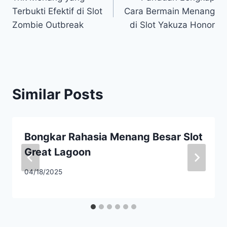
navigation
Terbukti Efektif di Slot
Cara Bermain Menang
Zombie Outbreak
di Slot Yakuza Honor
Similar Posts
Bongkar Rahasia Menang Besar Slot
Great Lagoon
04/18/2025