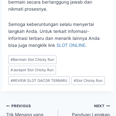
bermain secara bertanggung jawab dan
nikmati prosesnya.
Semoga keberuntungan selalu menyertai
langkah Anda. Untuk terkait informasi-
informasi terbaru dan menarik lainnya Anda
bisa juga mengklik link
SLOT ONLINE
.
Post
#
Bermain Slot Chicky Run
Tags:
#
Jackpot Slot Chicky Run
#
REVIEW SLOT GACOR TERBARU
#
Slot Chicky Run
Post
PREVIOUS
NEXT
Trik Menang yang
Panduan Lengkap