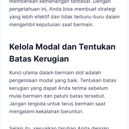
memberikan kemenangan terbesar. Dengan
pengetahuan ini, Anda bisa membuat strategi
yang lebih efektif dan tidak terburu-buru dalam
mengambil keputusan saat bermain.
Kelola Modal dan Tentukan
Batas Kerugian
Kunci utama dalam bermain slot adalah
pengelolaan modal yang baik. Tentukan batas
kerugian yang dapat Anda terima sebelum
mulai bermain dan patuhi batas tersebut.
Jangan tergoda untuk terus bermain saat
mengalami kekalahan beruntun.
Selain itu, sesuaikan taruhan Anda dengan