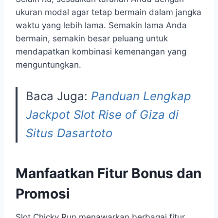
ukuran modal agar tetap bermain dalam jangka
waktu yang lebih lama. Semakin lama Anda
bermain, semakin besar peluang untuk
mendapatkan kombinasi kemenangan yang
menguntungkan.
Baca Juga:
Panduan Lengkap
Jackpot Slot Rise of Giza di
Situs Dasartoto
Manfaatkan Fitur Bonus dan
Promosi
Slot Chicky Run menawarkan berbagai fitur