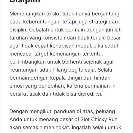
Memenangkan di slot tidak hanya bergantung
pada keberuntungan, tetapi juga strategi dan
disiplin. Cobalah untuk bermain dengan jumlah
taruhan yang konsisten dan tidak terlalu besar
agar tidak cepat kehabisan modal. Jika sudah
mencapai target kemenangan tertentu,
pertimbangkan untuk berhenti sejenak agar
keuntungan tidak hilang begitu saja. Selalu
bermain dengan kepala dingin dan hindari
emosi yang berlebihan, karena permainan ini
bersifat acak dan tidak bisa diprediksi.
Dengan mengikuti panduan di atas, peluang
Anda untuk menang besar di Slot Chicky Run
akan semakin meningkat. Ingatlah selalu untuk