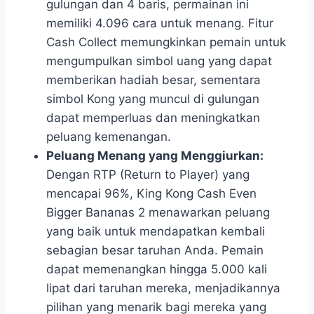
gulungan dan 4 baris, permainan ini
memiliki 4.096 cara untuk menang. Fitur
Cash Collect memungkinkan pemain untuk
mengumpulkan simbol uang yang dapat
memberikan hadiah besar, sementara
simbol Kong yang muncul di gulungan
dapat memperluas dan meningkatkan
peluang kemenangan.
Peluang Menang yang Menggiurkan:
Dengan RTP (Return to Player) yang
mencapai 96%, King Kong Cash Even
Bigger Bananas 2 menawarkan peluang
yang baik untuk mendapatkan kembali
sebagian besar taruhan Anda. Pemain
dapat memenangkan hingga 5.000 kali
lipat dari taruhan mereka, menjadikannya
pilihan yang menarik bagi mereka yang