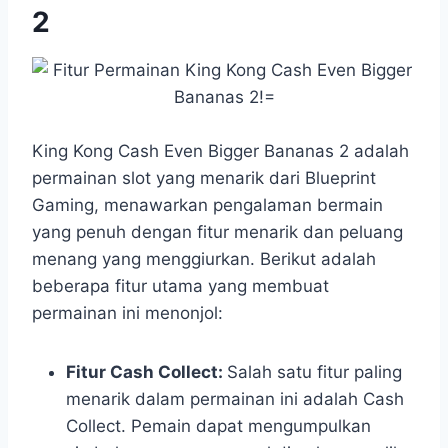
2
King Kong Cash Even Bigger Bananas 2 adalah
permainan slot yang menarik dari Blueprint
Gaming, menawarkan pengalaman bermain
yang penuh dengan fitur menarik dan peluang
menang yang menggiurkan. Berikut adalah
beberapa fitur utama yang membuat
permainan ini menonjol:
Fitur Cash Collect:
Salah satu fitur paling
menarik dalam permainan ini adalah Cash
Collect. Pemain dapat mengumpulkan