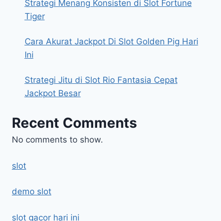
Strategi Menang Konsisten di Slot Fortune
Tiger
Cara Akurat Jackpot Di Slot Golden Pig Hari
Ini
Strategi Jitu di Slot Rio Fantasia Cepat
Jackpot Besar
Recent Comments
No comments to show.
slot
demo slot
slot gacor hari ini