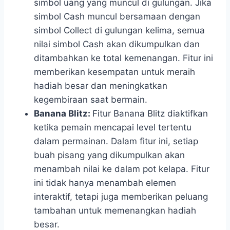
simbol uang yang muncul di gulungan. Jika
simbol Cash muncul bersamaan dengan
simbol Collect di gulungan kelima, semua
nilai simbol Cash akan dikumpulkan dan
ditambahkan ke total kemenangan. Fitur ini
memberikan kesempatan untuk meraih
hadiah besar dan meningkatkan
kegembiraan saat bermain.
Banana Blitz:
Fitur Banana Blitz diaktifkan
ketika pemain mencapai level tertentu
dalam permainan. Dalam fitur ini, setiap
buah pisang yang dikumpulkan akan
menambah nilai ke dalam pot kelapa. Fitur
ini tidak hanya menambah elemen
interaktif, tetapi juga memberikan peluang
tambahan untuk memenangkan hadiah
besar.