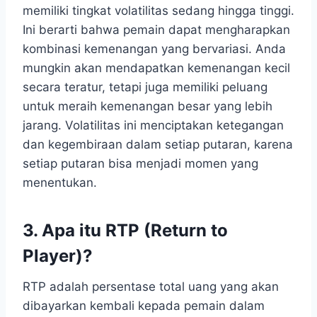
memiliki tingkat volatilitas sedang hingga tinggi.
Ini berarti bahwa pemain dapat mengharapkan
kombinasi kemenangan yang bervariasi. Anda
mungkin akan mendapatkan kemenangan kecil
secara teratur, tetapi juga memiliki peluang
untuk meraih kemenangan besar yang lebih
jarang. Volatilitas ini menciptakan ketegangan
dan kegembiraan dalam setiap putaran, karena
setiap putaran bisa menjadi momen yang
menentukan.
3.
Apa itu RTP (Return to
Player)?
RTP adalah persentase total uang yang akan
dibayarkan kembali kepada pemain dalam