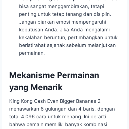
bisa sangat menggembirakan, tetapi
penting untuk tetap tenang dan disiplin.
Jangan biarkan emosi mempengaruhi
keputusan Anda. Jika Anda mengalami
kekalahan beruntun, pertimbangkan untuk
beristirahat sejenak sebelum melanjutkan
permainan.
Mekanisme Permainan
yang Menarik
King Kong Cash Even Bigger Bananas 2
menawarkan 6 gulungan dan 4 baris, dengan
total 4.096 cara untuk menang. Ini berarti
bahwa pemain memiliki banyak kombinasi