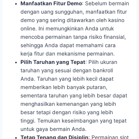
Manfaatkan Fitur Demo
:
Sebelum bermain
dengan uang sungguhan, manfaatkan fitur
demo yang sering ditawarkan oleh kasino
online. Ini memungkinkan Anda untuk
mencoba permainan tanpa risiko finansial,
sehingga Anda dapat memahami cara
kerja fitur dan mekanisme permainan.
Pilih Taruhan yang Tepat
:
Pilih ukuran
taruhan yang sesuai dengan bankroll
Anda. Taruhan yang lebih kecil dapat
memberikan lebih banyak putaran,
sementara taruhan yang lebih besar dapat
menghasilkan kemenangan yang lebih
besar tetapi dengan risiko yang lebih
tinggi. Temukan keseimbangan yang tepat
untuk gaya bermain Anda.
Tetap Tenang dan Disiplin
:
Permainan slot