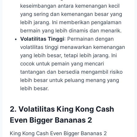
keseimbangan antara kemenangan kecil
yang sering dan kemenangan besar yang
lebih jarang. Ini memberikan pengalaman
bermain yang lebih dinamis dan menarik.
Volatilitas Tinggi
: Permainan dengan
volatilitas tinggi menawarkan kemenangan
yang lebih besar, tetapi lebih jarang. Ini
cocok untuk pemain yang mencari
tantangan dan bersedia mengambil risiko
lebih besar untuk peluang menang yang
lebih besar.
2.
Volatilitas King Kong Cash
Even Bigger Bananas 2
King Kong Cash Even Bigger Bananas 2