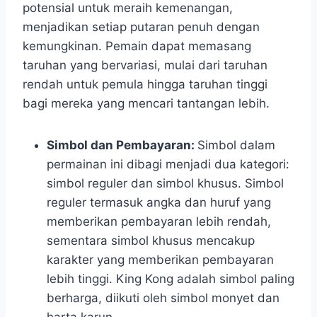
potensial untuk meraih kemenangan,
menjadikan setiap putaran penuh dengan
kemungkinan. Pemain dapat memasang
taruhan yang bervariasi, mulai dari taruhan
rendah untuk pemula hingga taruhan tinggi
bagi mereka yang mencari tantangan lebih.
Simbol dan Pembayaran:
Simbol dalam
permainan ini dibagi menjadi dua kategori:
simbol reguler dan simbol khusus. Simbol
reguler termasuk angka dan huruf yang
memberikan pembayaran lebih rendah,
sementara simbol khusus mencakup
karakter yang memberikan pembayaran
lebih tinggi. King Kong adalah simbol paling
berharga, diikuti oleh simbol monyet dan