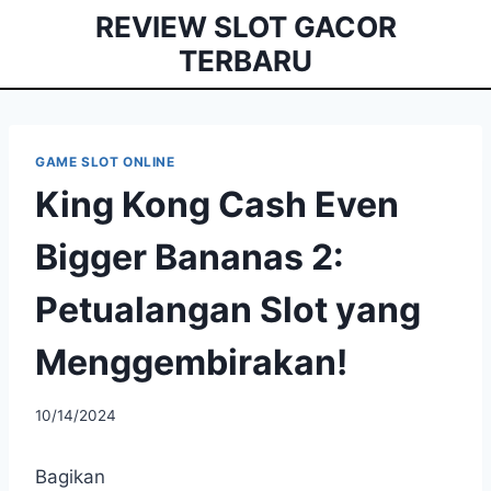
Skip
REVIEW SLOT GACOR
to
TERBARU
content
GAME SLOT ONLINE
King Kong Cash Even
Bigger Bananas 2:
Petualangan Slot yang
Menggembirakan!
10/14/2024
Bagikan