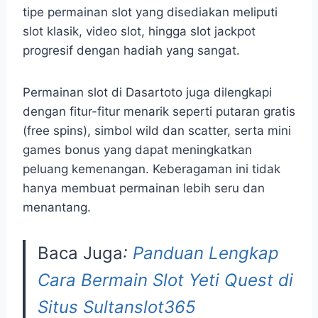
tipe permainan slot yang disediakan meliputi
slot klasik, video slot, hingga slot jackpot
progresif dengan hadiah yang sangat.
Permainan slot di Dasartoto juga dilengkapi
dengan fitur-fitur menarik seperti putaran gratis
(free spins), simbol wild dan scatter, serta mini
games bonus yang dapat meningkatkan
peluang kemenangan. Keberagaman ini tidak
hanya membuat permainan lebih seru dan
menantang.
Baca Juga
:
Panduan Lengkap
Cara Bermain Slot Yeti Quest di
Situs Sultanslot365