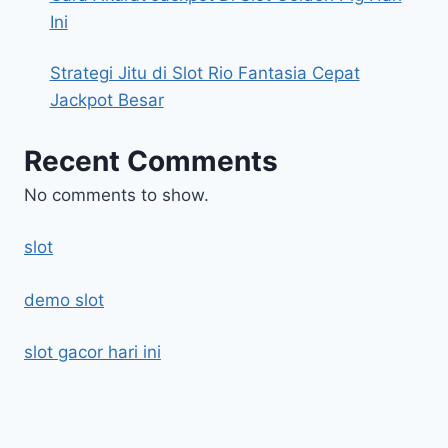
Ini
Strategi Jitu di Slot Rio Fantasia Cepat
Jackpot Besar
Recent Comments
No comments to show.
slot
demo slot
slot gacor hari ini