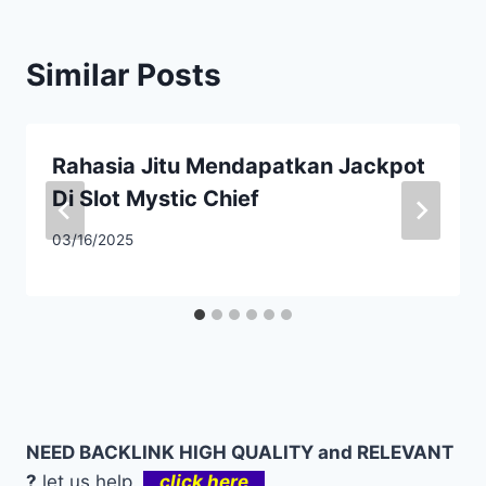
Similar Posts
Rahasia Jitu Mendapatkan Jackpot
Di Slot Mystic Chief
03/16/2025
NEED BACKLINK HIGH QUALITY and RELEVANT
?
let us help.
click here