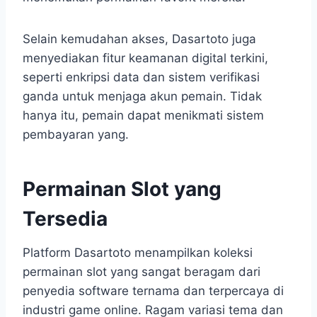
Selain kemudahan akses, Dasartoto juga
menyediakan fitur keamanan digital terkini,
seperti enkripsi data dan sistem verifikasi
ganda untuk menjaga akun pemain. Tidak
hanya itu, pemain dapat menikmati sistem
pembayaran yang.
Permainan Slot yang
Tersedia
Platform Dasartoto menampilkan koleksi
permainan slot yang sangat beragam dari
penyedia software ternama dan terpercaya di
industri game online. Ragam variasi tema dan