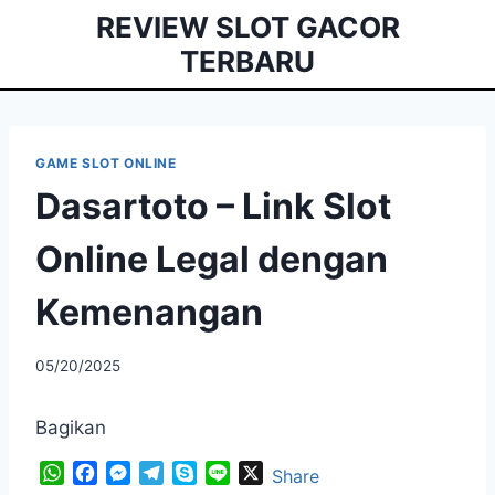
Skip
REVIEW SLOT GACOR
to
TERBARU
content
GAME SLOT ONLINE
Dasartoto – Link Slot
Online Legal dengan
Kemenangan
05/20/2025
Bagikan
W
F
M
T
S
L
X
Share