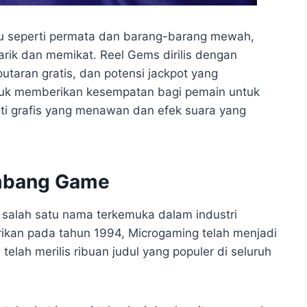
au seperti permata dan barang-barang mewah,
ik dan memikat. Reel Gems dirilis dengan
 putaran gratis, dan potensi jackpot yang
ntuk memberikan kesempatan bagi pemain untuk
i grafis yang menawan dan efek suara yang
embang Game
salah satu nama terkemuka dalam industri
irikan pada tahun 1994, Microgaming telah menjadi
lah merilis ribuan judul yang populer di seluruh