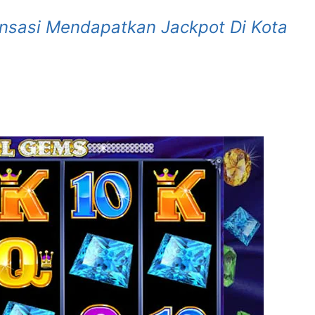
ensasi Mendapatkan Jackpot Di Kota