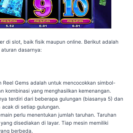
 di slot, baik fisik maupun online. Berikut adalah
 aturan dasarnya:
n Reel Gems adalah untuk mencocokkan simbol-
an kombinasi yang menghasilkan kemenangan.
nya terdiri dari beberapa gulungan (biasanya 5) dan
 acak di setiap gulungan.
main perlu menentukan jumlah taruhan. Taruhan
ang disediakan di layar. Tiap mesin memiliki
yang berbeda.