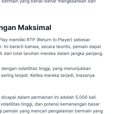
an bermain yang benar-benar mengesankan dan
angan Maksimal
lay memiliki RTP (Return to Player) sebesar
i. Ini berarti bahwa, secara teoritis, pemain dapat
dari total taruhan mereka dalam jangka panjang.
t dengan volatilitas tinggi, yang menunjukkan
ing terjadi. Ketika mereka terjadi, biasanya
dicapai dalam permainan ini adalah 5,000 kali
 volatilitas tinggi, dan potensi kemenangan besar
agi pemain yang mencari pengalaman bermain yang