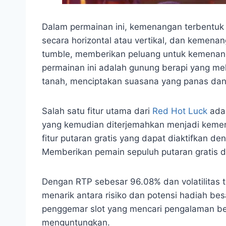
Dalam permainan ini, kemenangan terbentuk
secara horizontal atau vertikal, dan kemena
tumble, memberikan peluang untuk kemenang
permainan ini adalah gunung berapi yang mel
tanah, menciptakan suasana yang panas da
Salah satu fitur utama dari
Red Hot Luck
adal
yang kemudian diterjemahkan menjadi kemena
fitur putaran gratis yang dapat diaktifkan d
Memberikan pemain sepuluh putaran gratis 
Dengan RTP sebesar 96.08% dan volatilitas 
menarik antara risiko dan potensi hadiah bes
penggemar slot yang mencari pengalaman b
menguntungkan.