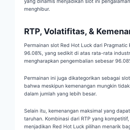
yang dinamis menjadikan slot ini pengalam
menghibur.
RTP, Volatifitas, & Kemen
Permainan slot Red Hot Luck dari Pragmatic P
96.08%, yang sedikit di atas rata-rata industr
mengharapkan pengembalian sebesar 96.08% 
Permainan ini juga dikategorikan sebagai slo
bahwa meskipun kemenangan mungkin tidak ser
dalam jumlah yang lebih besar.
Selain itu, kemenangan maksimal yang dapat 
taruhan. Kombinasi dari RTP yang kompetitif,
menjadikan Red Hot Luck pilihan menarik b