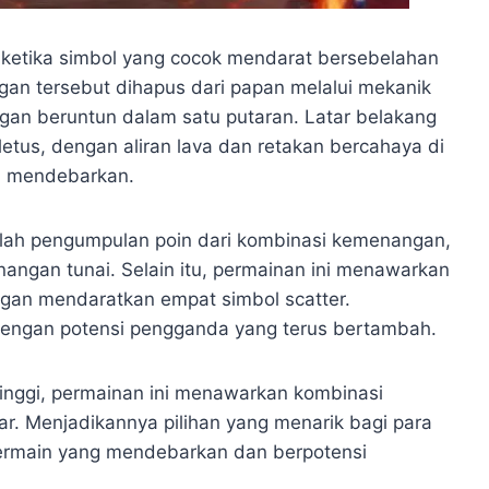
 ketika simbol yang cocok mendarat bersebelahan
ngan tersebut dihapus dari papan melalui mekanik
an beruntun dalam satu putaran. Latar belakang
etus, dengan aliran lava dan retakan bercahaya di
n mendebarkan.
ah pengumpulan poin dari kombinasi kemenangan,
ngan tunai. Selain itu, permainan ini menawarkan
engan mendaratkan empat simbol scatter.
dengan potensi pengganda yang terus bertambah.
tinggi, permainan ini menawarkan kombinasi
ar. Menjadikannya pilihan yang menarik bagi para
ermain yang mendebarkan dan berpotensi