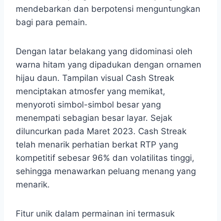
mendebarkan dan berpotensi menguntungkan
bagi para pemain.
Dengan latar belakang yang didominasi oleh
warna hitam yang dipadukan dengan ornamen
hijau daun. Tampilan visual Cash Streak
menciptakan atmosfer yang memikat,
menyoroti simbol-simbol besar yang
menempati sebagian besar layar. Sejak
diluncurkan pada Maret 2023. Cash Streak
telah menarik perhatian berkat RTP yang
kompetitif sebesar 96% dan volatilitas tinggi,
sehingga menawarkan peluang menang yang
menarik.
Fitur unik dalam permainan ini termasuk