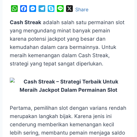
W
F
M
T
S
L
X
Share
h
a
e
e
k
i
a
c
s
l
y
n
Cash Streak
adalah salah satu permainan slot
t
e
s
e
p
e
yang mengundang minat banyak pemain
s
b
e
g
e
karena potensi jackpot yang besar dan
A
o
n
r
kemudahan dalam cara bermainnya. Untuk
p
o
g
a
meraih kemenangan dalam Cash Streak,
p
k
e
m
r
strategi yang tepat sangat diperlukan.
Pertama, pemilihan slot dengan varians rendah
merupakan langkah bijak. Karena jenis ini
cenderung memberikan kemenangan kecil
lebih sering, membantu pemain menjaga saldo