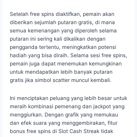
Setelah free spins diaktifkan, pemain akan
diberikan sejumlah putaran gratis, di mana
semua kemenangan yang diperoleh selama
putaran ini sering kali dikalikan dengan
pengganda tertentu, meningkatkan potensi
hadiah yang bisa diraih. Selama sesi free spins,
pemain juga dapat menemukan kemungkinan
untuk mendapatkan lebih banyak putaran
gratis jika simbol scatter muncul kembali.
Ini menciptakan peluang yang lebih besar untuk
meraih kombinasi pemenang dan jackpot yang
menggiurkan. Dengan grafik yang memukau
dan efek suara yang menggembirakan, fitur
bonus free spins di Slot Cash Streak tidak