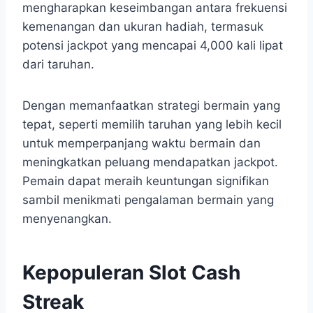
mengharapkan keseimbangan antara frekuensi
kemenangan dan ukuran hadiah, termasuk
potensi jackpot yang mencapai 4,000 kali lipat
dari taruhan.
Dengan memanfaatkan strategi bermain yang
tepat, seperti memilih taruhan yang lebih kecil
untuk memperpanjang waktu bermain dan
meningkatkan peluang mendapatkan jackpot.
Pemain dapat meraih keuntungan signifikan
sambil menikmati pengalaman bermain yang
menyenangkan.
Kepopuleran Slot Cash
Streak