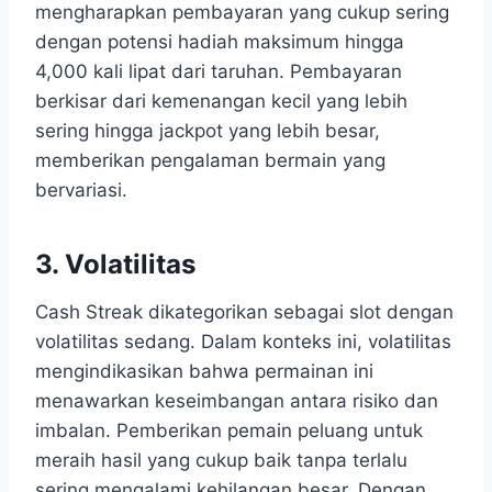
mengharapkan pembayaran yang cukup sering
dengan potensi hadiah maksimum hingga
4,000 kali lipat dari taruhan. Pembayaran
berkisar dari kemenangan kecil yang lebih
sering hingga jackpot yang lebih besar,
memberikan pengalaman bermain yang
bervariasi.
3. Volatilitas
Cash Streak dikategorikan sebagai slot dengan
volatilitas sedang. Dalam konteks ini, volatilitas
mengindikasikan bahwa permainan ini
menawarkan keseimbangan antara risiko dan
imbalan. Pemberikan pemain peluang untuk
meraih hasil yang cukup baik tanpa terlalu
sering mengalami kehilangan besar. Dengan