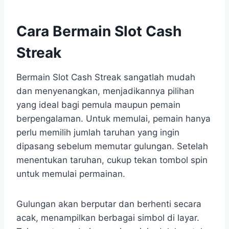
Cara Bermain Slot Cash
Streak
Bermain Slot Cash Streak sangatlah mudah
dan menyenangkan, menjadikannya pilihan
yang ideal bagi pemula maupun pemain
berpengalaman. Untuk memulai, pemain hanya
perlu memilih jumlah taruhan yang ingin
dipasang sebelum memutar gulungan. Setelah
menentukan taruhan, cukup tekan tombol spin
untuk memulai permainan.
Gulungan akan berputar dan berhenti secara
acak, menampilkan berbagai simbol di layar.