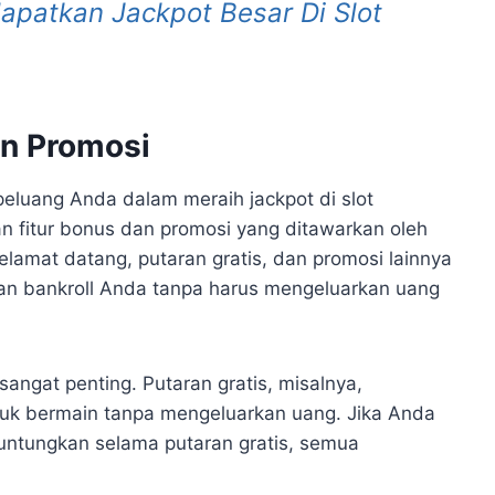
dapatkan Jackpot Besar Di Slot
an Promosi
peluang Anda dalam meraih jackpot di slot
 fitur bonus dan promosi yang ditawarkan oleh
elamat datang, putaran gratis, dan promosi lainnya
n bankroll Anda tanpa harus mengeluarkan uang
sangat penting. Putaran gratis, misalnya,
k bermain tanpa mengeluarkan uang. Jika Anda
ntungkan selama putaran gratis, semua