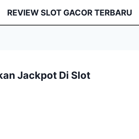
REVIEW SLOT GACOR TERBARU
an Jackpot Di Slot