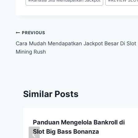
#
Rahasia Jitu Mendapatkan Jackpot
#
REVIEW SLO
Post
PREVIOUS
Cara Mudah Mendapatkan Jackpot Besar Di Slot
navigation
Mining Rush
Similar Posts
Panduan Mengelola Bankroll di
Slot Big Bass Bonanza