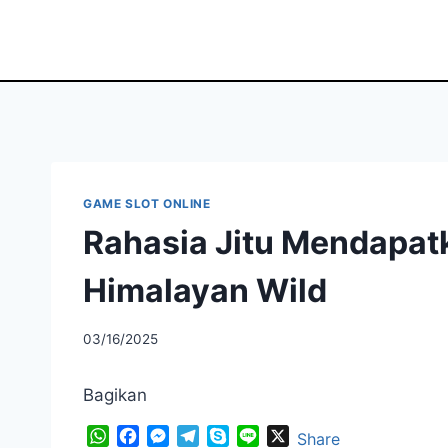
Skip
to
content
GAME SLOT ONLINE
Rahasia Jitu Mendapatk
Himalayan Wild
03/16/2025
Bagikan
W
F
M
T
S
L
X
Share