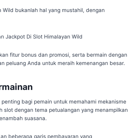
n Wild bukanlah hal yang mustahil, dengan
kan fitur bonus dan promosi, serta bermain dengan
kan peluang Anda untuk meraih kemenangan besar.
rmainan
, penting bagi pemain untuk memahami mekanisme
ah slot dengan tema petualangan yang menampilkan
menambah suasana.
 dan beberapa garis pembayaran yang