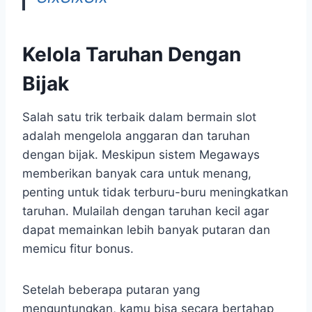
Kelola Taruhan Dengan
Bijak
Salah satu trik terbaik dalam bermain slot
adalah mengelola anggaran dan taruhan
dengan bijak. Meskipun sistem Megaways
memberikan banyak cara untuk menang,
penting untuk tidak terburu-buru meningkatkan
taruhan. Mulailah dengan taruhan kecil agar
dapat memainkan lebih banyak putaran dan
memicu fitur bonus.
Setelah beberapa putaran yang
menguntungkan, kamu bisa secara bertahap