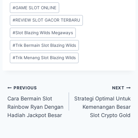
Post
#
GAME SLOT ONLINE
Tags:
#
REVIEW SLOT GACOR TERBARU
#
Slot Blazing Wilds Megaways
#
Trik Bermain Slot Blazing Wilds
#
Trik Menang Slot Blazing Wilds
Post
PREVIOUS
NEXT
Cara Bermain Slot
Strategi Optimal Untuk
navigation
Rainbow Ryan Dengan
Kemenangan Besar
Hadiah Jackpot Besar
Slot Crypto Gold