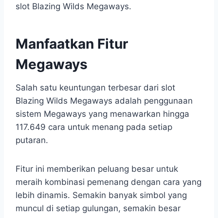
slot Blazing Wilds Megaways.
Manfaatkan Fitur
Megaways
Salah satu keuntungan terbesar dari slot
Blazing Wilds Megaways adalah penggunaan
sistem Megaways yang menawarkan hingga
117.649 cara untuk menang pada setiap
putaran.
Fitur ini memberikan peluang besar untuk
meraih kombinasi pemenang dengan cara yang
lebih dinamis. Semakin banyak simbol yang
muncul di setiap gulungan, semakin besar