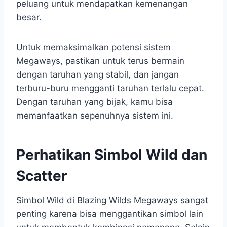
peluang untuk mendapatkan kemenangan
besar.
Untuk memaksimalkan potensi sistem
Megaways, pastikan untuk terus bermain
dengan taruhan yang stabil, dan jangan
terburu-buru mengganti taruhan terlalu cepat.
Dengan taruhan yang bijak, kamu bisa
memanfaatkan sepenuhnya sistem ini.
Perhatikan Simbol Wild dan
Scatter
Simbol Wild di Blazing Wilds Megaways sangat
penting karena bisa menggantikan simbol lain