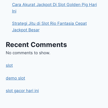
Cara Akurat Jackpot Di Slot Golden Pig Hari
Ini
Strategi Jitu di Slot Rio Fantasia Cepat
Jackpot Besar
Recent Comments
No comments to show.
slot
demo slot
slot gacor hari ini