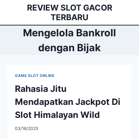
Skip
REVIEW SLOT GACOR
to
TERBARU
content
Mengelola Bankroll
dengan Bijak
GAME SLOT ONLINE
Rahasia Jitu
Mendapatkan Jackpot Di
Slot Himalayan Wild
03/16/2025