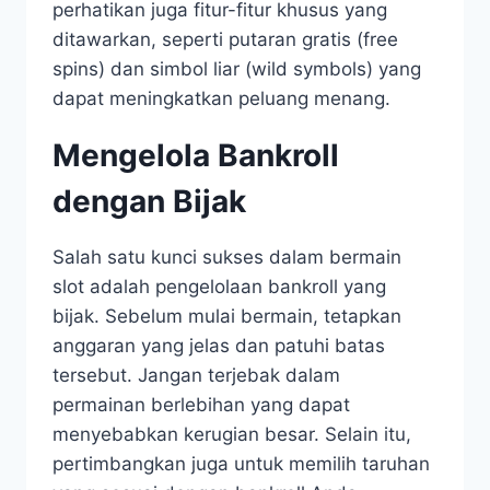
perhatikan juga fitur-fitur khusus yang
ditawarkan, seperti putaran gratis (free
spins) dan simbol liar (wild symbols) yang
dapat meningkatkan peluang menang.
Mengelola Bankroll
dengan Bijak
Salah satu kunci sukses dalam bermain
slot adalah pengelolaan bankroll yang
bijak. Sebelum mulai bermain, tetapkan
anggaran yang jelas dan patuhi batas
tersebut. Jangan terjebak dalam
permainan berlebihan yang dapat
menyebabkan kerugian besar. Selain itu,
pertimbangkan juga untuk memilih taruhan