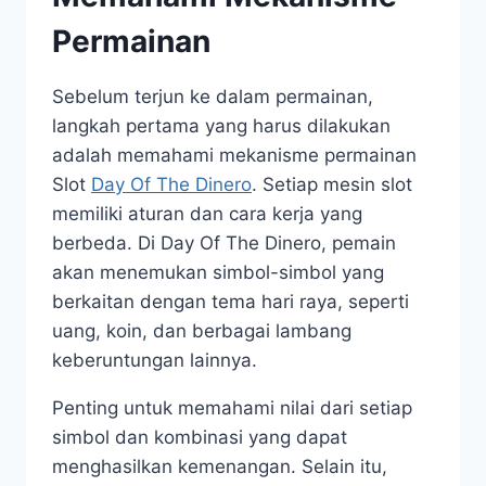
Permainan
Sebelum terjun ke dalam permainan,
langkah pertama yang harus dilakukan
adalah memahami mekanisme permainan
Slot
Day Of The Dinero
. Setiap mesin slot
memiliki aturan dan cara kerja yang
berbeda. Di Day Of The Dinero, pemain
akan menemukan simbol-simbol yang
berkaitan dengan tema hari raya, seperti
uang, koin, dan berbagai lambang
keberuntungan lainnya.
Penting untuk memahami nilai dari setiap
simbol dan kombinasi yang dapat
menghasilkan kemenangan. Selain itu,