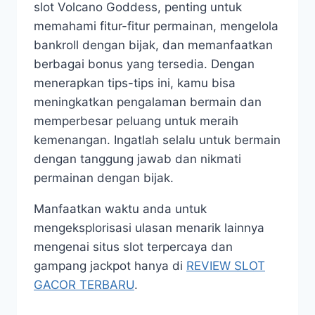
slot Volcano Goddess, penting untuk
memahami fitur-fitur permainan, mengelola
bankroll dengan bijak, dan memanfaatkan
berbagai bonus yang tersedia. Dengan
menerapkan tips-tips ini, kamu bisa
meningkatkan pengalaman bermain dan
memperbesar peluang untuk meraih
kemenangan. Ingatlah selalu untuk bermain
dengan tanggung jawab dan nikmati
permainan dengan bijak.
Manfaatkan waktu anda untuk
mengeksplorisasi ulasan menarik lainnya
mengenai situs slot terpercaya dan
gampang jackpot hanya di
REVIEW SLOT
GACOR TERBARU
.