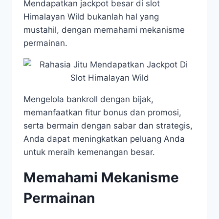
Mendapatkan jackpot besar di slot
Himalayan Wild bukanlah hal yang
mustahil, dengan memahami mekanisme
permainan.
Mengelola bankroll dengan bijak,
memanfaatkan fitur bonus dan promosi,
serta bermain dengan sabar dan strategis,
Anda dapat meningkatkan peluang Anda
untuk meraih kemenangan besar.
Memahami Mekanisme
Permainan