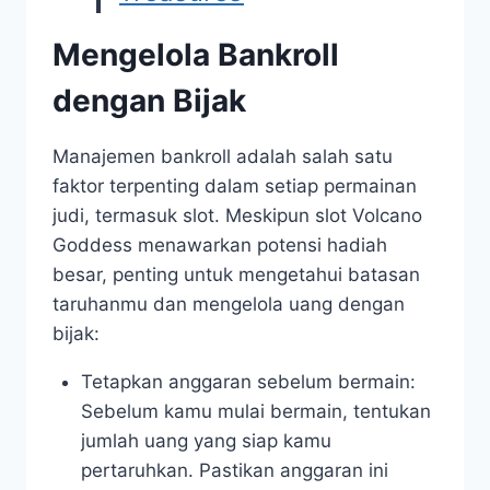
Mengelola Bankroll
dengan Bijak
Manajemen bankroll adalah salah satu
faktor terpenting dalam setiap permainan
judi, termasuk slot. Meskipun slot Volcano
Goddess menawarkan potensi hadiah
besar, penting untuk mengetahui batasan
taruhanmu dan mengelola uang dengan
bijak:
Tetapkan anggaran sebelum bermain:
Sebelum kamu mulai bermain, tentukan
jumlah uang yang siap kamu
pertaruhkan. Pastikan anggaran ini