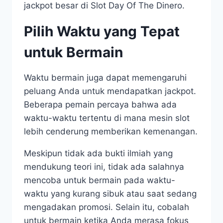
jackpot besar di Slot Day Of The Dinero.
Pilih Waktu yang Tepat
untuk Bermain
Waktu bermain juga dapat memengaruhi
peluang Anda untuk mendapatkan jackpot.
Beberapa pemain percaya bahwa ada
waktu-waktu tertentu di mana mesin slot
lebih cenderung memberikan kemenangan.
Meskipun tidak ada bukti ilmiah yang
mendukung teori ini, tidak ada salahnya
mencoba untuk bermain pada waktu-
waktu yang kurang sibuk atau saat sedang
mengadakan promosi. Selain itu, cobalah
untuk bermain ketika Anda merasa fokus