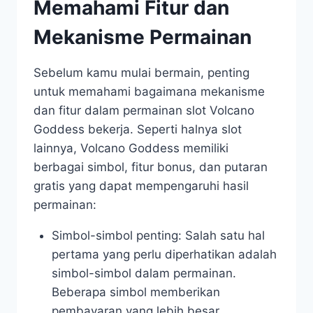
Memahami Fitur dan
Mekanisme Permainan
Sebelum kamu mulai bermain, penting
untuk memahami bagaimana mekanisme
dan fitur dalam permainan slot Volcano
Goddess bekerja. Seperti halnya slot
lainnya, Volcano Goddess memiliki
berbagai simbol, fitur bonus, dan putaran
gratis yang dapat mempengaruhi hasil
permainan:
Simbol-simbol penting: Salah satu hal
pertama yang perlu diperhatikan adalah
simbol-simbol dalam permainan.
Beberapa simbol memberikan
pembayaran yang lebih besar,