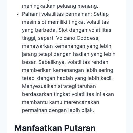
meningkatkan peluang menang.
Pahami volatilitas permainan: Setiap
mesin slot memiliki tingkat volatilitas
yang berbeda. Slot dengan volatilitas
tinggi, seperti Volcano Goddess,
menawarkan kemenangan yang lebih
jarang tetapi dengan hadiah yang lebih
besar. Sebaliknya, volatilitas rendah
memberikan kemenangan lebih sering
tetapi dengan hadiah yang lebih kecil.
Menyesuaikan strategi taruhan
berdasarkan tingkat volatilitas ini akan
membantu kamu merencanakan
permainan dengan lebih bijak.
Manfaatkan Putaran