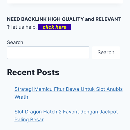
NEED BACKLINK HIGH QUALITY and RELEVANT
?
let us help.
click here
Search
Search
Recent Posts
Strategi Memicu Fitur Dewa Untuk Slot Anubis
Wrath
Slot Dragon Hatch 2 Favorit dengan Jackpot
Paling Besar