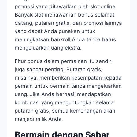
promosi yang ditawarkan oleh slot online.
Banyak slot menawarkan bonus selamat
datang, putaran gratis, dan promosi lainnya
yang dapat Anda gunakan untuk
meningkatkan bankroll Anda tanpa harus
mengeluarkan uang ekstra.
Fitur bonus dalam permainan itu sendiri
juga sangat penting. Putaran gratis,
misalnya, memberikan kesempatan kepada
pemain untuk bermain tanpa mengeluarkan
uang. Jika Anda berhasil mendapatkan
kombinasi yang menguntungkan selama
putaran gratis, semua kemenangan akan
menjadi milik Anda.
Bermain dengan Sabar