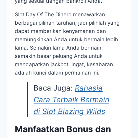
yang sesuai dengan bankroll Anda.
Slot Day Of The Dinero menawarkan
berbagai pilihan taruhan, jadi pilihlah yang
dapat memberikan kenyamanan dan
memungkinkan Anda untuk bermain lebih
lama. Semakin lama Anda bermain,
semakin besar peluang Anda untuk
mendapatkan jackpot. Ingat, kesabaran
adalah kunci dalam permainan ini.
Baca Juga:
Rahasia
Cara Terbaik Bermain
di Slot Blazing Wilds
Manfaatkan Bonus dan