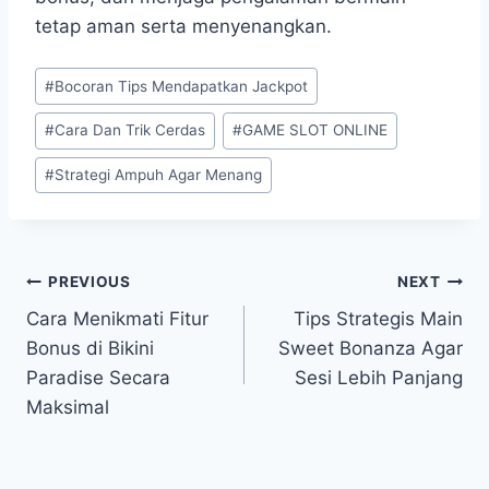
tetap aman serta menyenangkan.
Post
#
Bocoran Tips Mendapatkan Jackpot
Tags:
#
Cara Dan Trik Cerdas
#
GAME SLOT ONLINE
#
Strategi Ampuh Agar Menang
Post
PREVIOUS
NEXT
Cara Menikmati Fitur
Tips Strategis Main
navigation
Bonus di Bikini
Sweet Bonanza Agar
Paradise Secara
Sesi Lebih Panjang
Maksimal