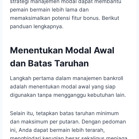
strategi manajemen modal dapat membantu
pemain bermain lebih lama dan
memaksimalkan potensi fitur bonus. Berikut
panduan lengkapnya.
Menentukan Modal Awal
dan Batas Taruhan
Langkah pertama dalam manajemen bankroll
adalah menentukan modal awal yang siap
digunakan tanpa mengganggu kebutuhan lain.
Selain itu, tetapkan batas taruhan minimum
dan maksimum per putaran. Dengan pedoman
ini, Anda dapat bermain lebih terarah,
menghindari kerugian besar sekaligus menjaga