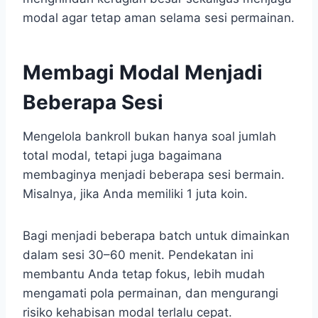
modal agar tetap aman selama sesi permainan.
Membagi Modal Menjadi
Beberapa Sesi
Mengelola bankroll bukan hanya soal jumlah
total modal, tetapi juga bagaimana
membaginya menjadi beberapa sesi bermain.
Misalnya, jika Anda memiliki 1 juta koin.
Bagi menjadi beberapa batch untuk dimainkan
dalam sesi 30–60 menit. Pendekatan ini
membantu Anda tetap fokus, lebih mudah
mengamati pola permainan, dan mengurangi
risiko kehabisan modal terlalu cepat.