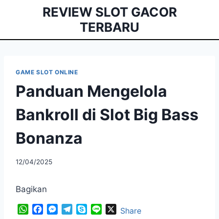
Skip
REVIEW SLOT GACOR
to
TERBARU
content
GAME SLOT ONLINE
Panduan Mengelola
Bankroll di Slot Big Bass
Bonanza
12/04/2025
Bagikan
W
F
M
T
S
L
X
Share