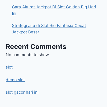
Cara Akurat Jackpot Di Slot Golden Pig Hari
Ini
Strategi Jitu di Slot Rio Fantasia Cepat
Jackpot Besar
Recent Comments
No comments to show.
slot
demo slot
slot gacor hari ini