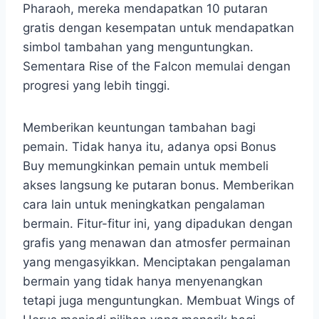
Pharaoh, mereka mendapatkan 10 putaran
gratis dengan kesempatan untuk mendapatkan
simbol tambahan yang menguntungkan.
Sementara Rise of the Falcon memulai dengan
progresi yang lebih tinggi.
Memberikan keuntungan tambahan bagi
pemain. Tidak hanya itu, adanya opsi Bonus
Buy memungkinkan pemain untuk membeli
akses langsung ke putaran bonus. Memberikan
cara lain untuk meningkatkan pengalaman
bermain. Fitur-fitur ini, yang dipadukan dengan
grafis yang menawan dan atmosfer permainan
yang mengasyikkan. Menciptakan pengalaman
bermain yang tidak hanya menyenangkan
tetapi juga menguntungkan. Membuat Wings of