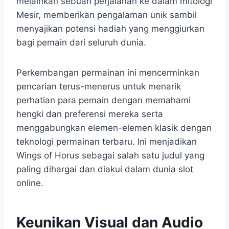
melainkan sebuah perjalanan ke dalam mitologi
Mesir, memberikan pengalaman unik sambil
menyajikan potensi hadiah yang menggiurkan
bagi pemain dari seluruh dunia.​
Perkembangan permainan ini mencerminkan
pencarian terus-menerus untuk menarik
perhatian para pemain dengan memahami
hengki dan preferensi mereka serta
menggabungkan elemen-elemen klasik dengan
teknologi permainan terbaru. Ini menjadikan
Wings of Horus sebagai salah satu judul yang
paling dihargai dan diakui dalam dunia slot
online.
Keunikan Visual dan Audio