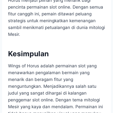
Horus menjadi pilihan yang menarik bagi
pencinta permainan slot online. Dengan semua
fitur canggih ini, pemain ditawari peluang
strategis untuk meningkatkan kemenangan
sambil menikmati petualangan di dunia mitologi
Mesir.
Kesimpulan
Wings of Horus adalah permainan slot yang
menawarkan pengalaman bermain yang
menarik dan beragam fitur yang
menguntungkan. Menjadikannya salah satu
judul yang sangat dihargai di kalangan
penggemar slot online. Dengan tema mitologi
Mesir yang kaya dan mendalam. Permainan ini