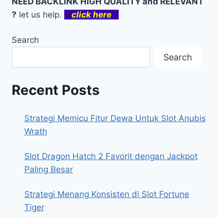
NEED BACKLINK HIGH QUALITY and RELEVANT
?
let us help.
click here
Search
Search
Recent Posts
Strategi Memicu Fitur Dewa Untuk Slot Anubis
Wrath
Slot Dragon Hatch 2 Favorit dengan Jackpot
Paling Besar
Strategi Menang Konsisten di Slot Fortune
Tiger