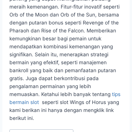
meraih kemenangan. Fitur-fitur inovatif seperti
Orb of the Moon dan Orb of the Sun, bersama
dengan putaran bonus seperti Revenge of the
Pharaoh dan Rise of the Falcon. Memberikan
kemungkinan besar bagi pemain untuk
mendapatkan kombinasi kemenangan yang
signifikan. Selain itu, menerapkan strategi
bermain yang efektif, seperti manajemen
bankroll yang baik dan pemanfaatan putaran
gratis. Juga dapat berkontribusi pada
pengalaman permainan yang lebih
memuaskan. Ketahui lebih banyak tentang
tips
bermain slot
seperti slot Wings of Horus yang
kami berikan ini hanya dengan mengklik link
berikut ini.
Post