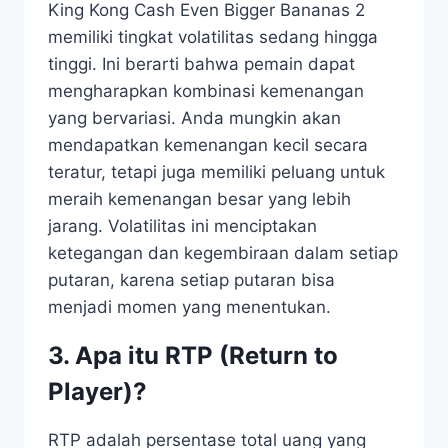
King Kong Cash Even Bigger Bananas 2
memiliki tingkat volatilitas sedang hingga
tinggi. Ini berarti bahwa pemain dapat
mengharapkan kombinasi kemenangan
yang bervariasi. Anda mungkin akan
mendapatkan kemenangan kecil secara
teratur, tetapi juga memiliki peluang untuk
meraih kemenangan besar yang lebih
jarang. Volatilitas ini menciptakan
ketegangan dan kegembiraan dalam setiap
putaran, karena setiap putaran bisa
menjadi momen yang menentukan.
3.
Apa itu RTP (Return to
Player)?
RTP adalah persentase total uang yang