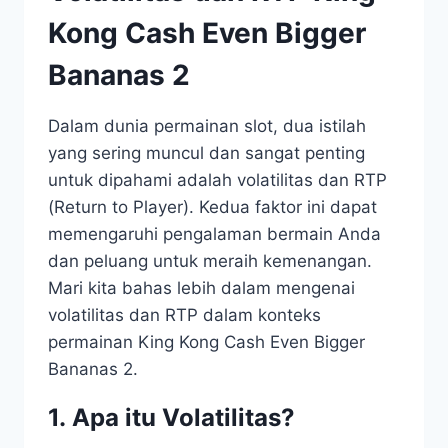
Kong Cash Even Bigger
Bananas 2
Dalam dunia permainan slot, dua istilah
yang sering muncul dan sangat penting
untuk dipahami adalah volatilitas dan RTP
(Return to Player). Kedua faktor ini dapat
memengaruhi pengalaman bermain Anda
dan peluang untuk meraih kemenangan.
Mari kita bahas lebih dalam mengenai
volatilitas dan RTP dalam konteks
permainan King Kong Cash Even Bigger
Bananas 2.
1.
Apa itu Volatilitas?