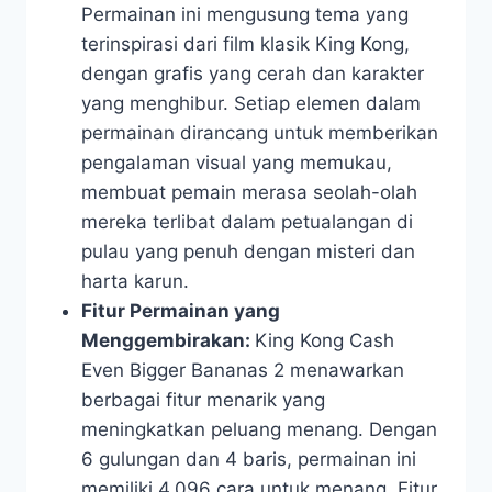
Permainan ini mengusung tema yang
terinspirasi dari film klasik King Kong,
dengan grafis yang cerah dan karakter
yang menghibur. Setiap elemen dalam
permainan dirancang untuk memberikan
pengalaman visual yang memukau,
membuat pemain merasa seolah-olah
mereka terlibat dalam petualangan di
pulau yang penuh dengan misteri dan
harta karun.
Fitur Permainan yang
Menggembirakan:
King Kong Cash
Even Bigger Bananas 2 menawarkan
berbagai fitur menarik yang
meningkatkan peluang menang. Dengan
6 gulungan dan 4 baris, permainan ini
memiliki 4.096 cara untuk menang. Fitur