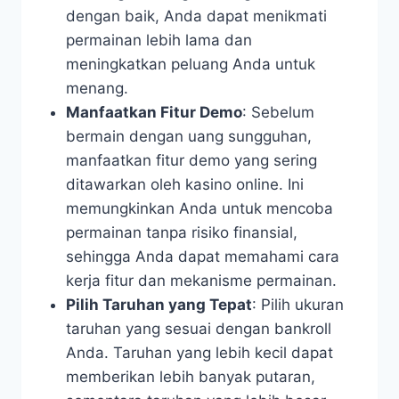
dengan baik, Anda dapat menikmati
permainan lebih lama dan
meningkatkan peluang Anda untuk
menang.
Manfaatkan Fitur Demo
:
Sebelum
bermain dengan uang sungguhan,
manfaatkan fitur demo yang sering
ditawarkan oleh kasino online. Ini
memungkinkan Anda untuk mencoba
permainan tanpa risiko finansial,
sehingga Anda dapat memahami cara
kerja fitur dan mekanisme permainan.
Pilih Taruhan yang Tepat
:
Pilih ukuran
taruhan yang sesuai dengan bankroll
Anda. Taruhan yang lebih kecil dapat
memberikan lebih banyak putaran,