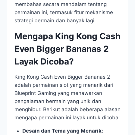
membahas secara mendalam tentang
permainan ini, termasuk fitur mekanisme
strategi bermain dan banyak lagi.
Mengapa King Kong Cash
Even Bigger Bananas 2
Layak Dicoba?
King Kong Cash Even Bigger Bananas 2
adalah permainan slot yang menarik dari
Blueprint Gaming yang menawarkan
pengalaman bermain yang unik dan
menghibur. Berikut adalah beberapa alasan
mengapa permainan ini layak untuk dicoba:
Desain dan Tema yang Menarik: