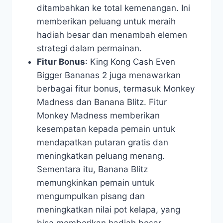
ditambahkan ke total kemenangan. Ini
memberikan peluang untuk meraih
hadiah besar dan menambah elemen
strategi dalam permainan.
Fitur Bonus
:
King Kong Cash Even
Bigger Bananas 2 juga menawarkan
berbagai fitur bonus, termasuk Monkey
Madness dan Banana Blitz. Fitur
Monkey Madness memberikan
kesempatan kepada pemain untuk
mendapatkan putaran gratis dan
meningkatkan peluang menang.
Sementara itu, Banana Blitz
memungkinkan pemain untuk
mengumpulkan pisang dan
meningkatkan nilai pot kelapa, yang