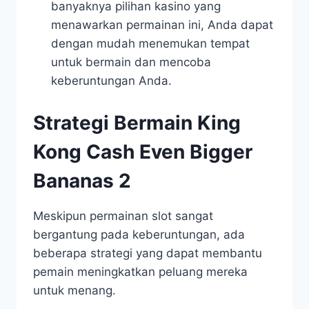
banyaknya pilihan kasino yang
menawarkan permainan ini, Anda dapat
dengan mudah menemukan tempat
untuk bermain dan mencoba
keberuntungan Anda.
Strategi Bermain King
Kong Cash Even Bigger
Bananas 2
Meskipun permainan slot sangat
bergantung pada keberuntungan, ada
beberapa strategi yang dapat membantu
pemain meningkatkan peluang mereka
untuk menang.