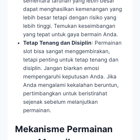
sementara taruhan yang lebih besar
dapat menghasilkan kemenangan yang
lebih besar tetapi dengan risiko yang
lebih tinggi. Temukan keseimbangan
yang tepat untuk gaya bermain Anda.
Tetap Tenang dan Disiplin
:
Permainan
slot bisa sangat menggembirakan,
tetapi penting untuk tetap tenang dan
disiplin. Jangan biarkan emosi
mempengaruhi keputusan Anda. Jika
Anda mengalami kekalahan beruntun,
pertimbangkan untuk beristirahat
sejenak sebelum melanjutkan
permainan.
Mekanisme Permainan