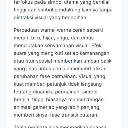
terfokus pada simbol utama yang bernilai
tinggi dan simbol pendukung lainnya tanpa
distraksi visual yang berlebihan.
Perpaduan warna-warna cerah seperti
merah, biru, hijau, ungu, dan emas
menciptakan kenyamanan visual. Efek
suara yang mengikuti setiap kemenangan
atau fitur spesial memberikan umpan balik
yang jelas untuk pemain memperhatikan
perubahan fase permainan. Visual yang
kuat memberi petunjuk tidak langsung
tentang dinamika permainan: simbol
bernilai tinggi biasanya muncul dengan
animasi gemerlap yang lebih panjang,
memberi sinyal fase transisi putaran.
Tema permata juga memberikan nuansa