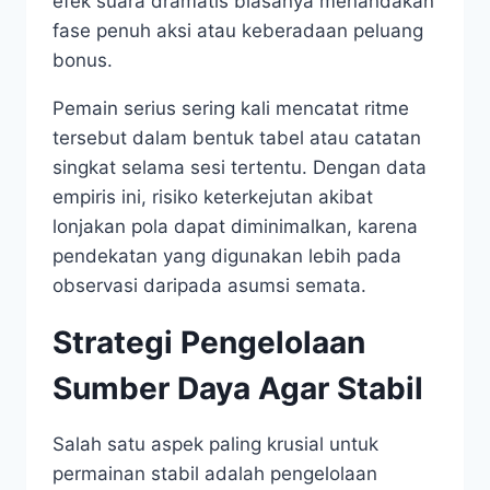
efek suara dramatis biasanya menandakan
fase penuh aksi atau keberadaan peluang
bonus.
Pemain serius sering kali mencatat ritme
tersebut dalam bentuk tabel atau catatan
singkat selama sesi tertentu. Dengan data
empiris ini, risiko keterkejutan akibat
lonjakan pola dapat diminimalkan, karena
pendekatan yang digunakan lebih pada
observasi daripada asumsi semata.
Strategi Pengelolaan
Sumber Daya Agar Stabil
Salah satu aspek paling krusial untuk
permainan stabil adalah pengelolaan