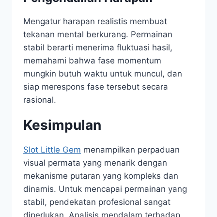
Mengatur harapan realistis membuat
tekanan mental berkurang. Permainan
stabil berarti menerima fluktuasi hasil,
memahami bahwa fase momentum
mungkin butuh waktu untuk muncul, dan
siap merespons fase tersebut secara
rasional.
Kesimpulan
Slot Little Gem
menampilkan perpaduan
visual permata yang menarik dengan
mekanisme putaran yang kompleks dan
dinamis. Untuk mencapai permainan yang
stabil, pendekatan profesional sangat
diperlukan. Analisis mendalam terhadap