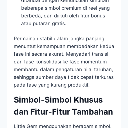
ditandai dengan kemunculan simultan
beberapa simbol premium di reel yang
berbeda, dan diikuti oleh fitur bonus
atau putaran gratis.
Permainan stabil dalam jangka panjang
menuntut kemampuan membedakan kedua
fase ini secara akurat. Menyadari transisi
dari fase konsolidasi ke fase momentum
membantu dalam pengaturan nilai taruhan,
sehingga sumber daya tidak cepat terkuras
pada fase yang kurang produktif.
Simbol-Simbol Khusus
dan Fitur-Fitur Tambahan
Little Gem menggunakan beragam simbol,