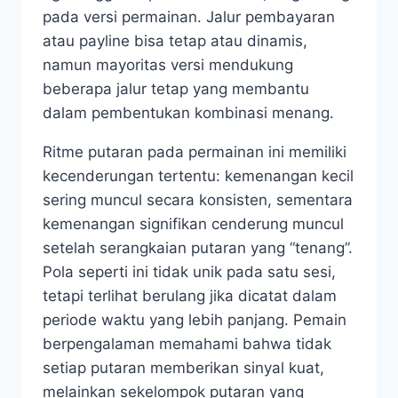
pada versi permainan. Jalur pembayaran
atau payline bisa tetap atau dinamis,
namun mayoritas versi mendukung
beberapa jalur tetap yang membantu
dalam pembentukan kombinasi menang.
Ritme putaran pada permainan ini memiliki
kecenderungan tertentu: kemenangan kecil
sering muncul secara konsisten, sementara
kemenangan signifikan cenderung muncul
setelah serangkaian putaran yang “tenang”.
Pola seperti ini tidak unik pada satu sesi,
tetapi terlihat berulang jika dicatat dalam
periode waktu yang lebih panjang. Pemain
berpengalaman memahami bahwa tidak
setiap putaran memberikan sinyal kuat,
melainkan sekelompok putaran yang