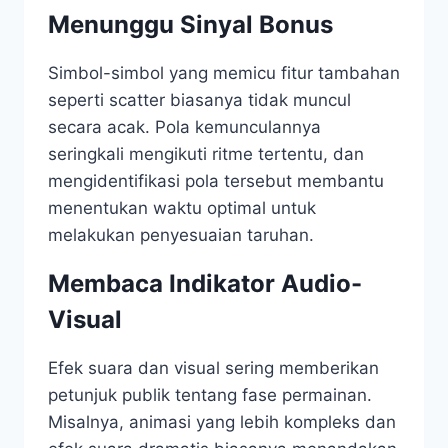
Menunggu Sinyal Bonus
Simbol-simbol yang memicu fitur tambahan
seperti scatter biasanya tidak muncul
secara acak. Pola kemunculannya
seringkali mengikuti ritme tertentu, dan
mengidentifikasi pola tersebut membantu
menentukan waktu optimal untuk
melakukan penyesuaian taruhan.
Membaca Indikator Audio-
Visual
Efek suara dan visual sering memberikan
petunjuk publik tentang fase permainan.
Misalnya, animasi yang lebih kompleks dan