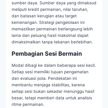
sumber daya. Sumber daya yang dimaksud
meliputi kredit permainan, nilai taruhan,
dan batasan kerugian atau target
kemenangan. Strategi pengelolaan ini
memastikan permainan berlangsung lebih
lama dan peluang hasil maksimal dapat
dimaksimalkan tanpa tekanan berlebihan.
Pembagian Sesi Bermain
Modal dibagi ke dalam beberapa sesi kecil.
Setiap sesi memiliki tujuan pengamatan
dan evaluasi pola. Pendekatan ini
membantu menjaga stabilitas, karena
setiap sesi bukan sekadar menunggu hasil
besar, tetapi memberi data untuk analisis
ritme permainan.