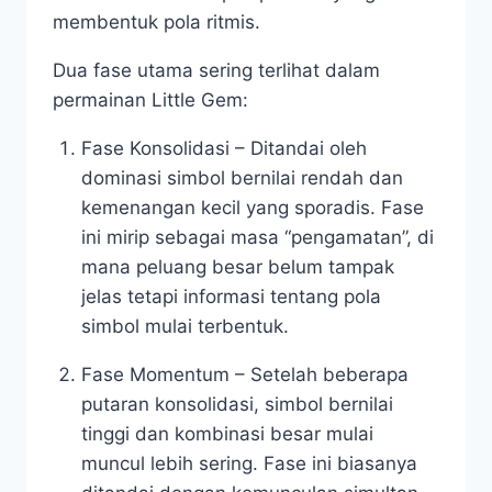
membentuk pola ritmis.
Dua fase utama sering terlihat dalam
permainan Little Gem:
Fase Konsolidasi – Ditandai oleh
dominasi simbol bernilai rendah dan
kemenangan kecil yang sporadis. Fase
ini mirip sebagai masa “pengamatan”, di
mana peluang besar belum tampak
jelas tetapi informasi tentang pola
simbol mulai terbentuk.
Fase Momentum – Setelah beberapa
putaran konsolidasi, simbol bernilai
tinggi dan kombinasi besar mulai
muncul lebih sering. Fase ini biasanya