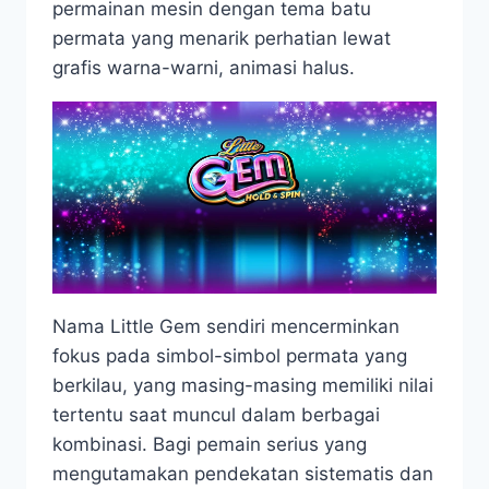
permainan mesin dengan tema batu
permata yang menarik perhatian lewat
grafis warna-warni, animasi halus.
Nama Little Gem sendiri mencerminkan
fokus pada simbol-simbol permata yang
berkilau, yang masing-masing memiliki nilai
tertentu saat muncul dalam berbagai
kombinasi. Bagi pemain serius yang
mengutamakan pendekatan sistematis dan