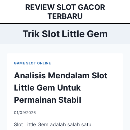
Skip
REVIEW SLOT GACOR
to
TERBARU
content
Trik Slot Little Gem
GAME SLOT ONLINE
Analisis Mendalam Slot
Little Gem Untuk
Permainan Stabil
01/09/2026
Slot Little Gem adalah salah satu