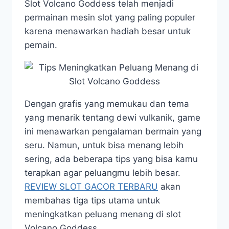
Slot Volcano Goddess telah menjadi
permainan mesin slot yang paling populer
karena menawarkan hadiah besar untuk
pemain.
Dengan grafis yang memukau dan tema
yang menarik tentang dewi vulkanik, game
ini menawarkan pengalaman bermain yang
seru. Namun, untuk bisa menang lebih
sering, ada beberapa tips yang bisa kamu
terapkan agar peluangmu lebih besar.
REVIEW SLOT GACOR TERBARU
akan
membahas tiga tips utama untuk
meningkatkan peluang menang di slot
Volcano Goddess.