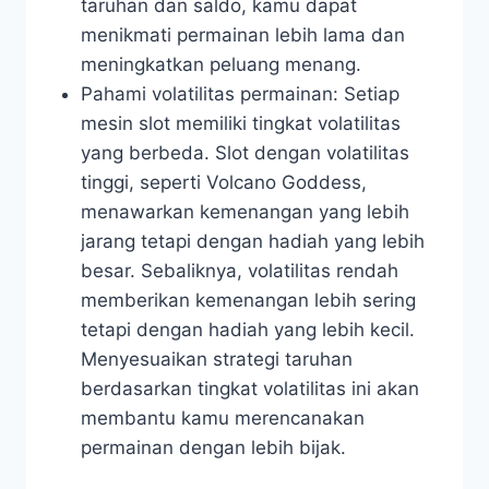
taruhan dan saldo, kamu dapat
menikmati permainan lebih lama dan
meningkatkan peluang menang.
Pahami volatilitas permainan: Setiap
mesin slot memiliki tingkat volatilitas
yang berbeda. Slot dengan volatilitas
tinggi, seperti Volcano Goddess,
menawarkan kemenangan yang lebih
jarang tetapi dengan hadiah yang lebih
besar. Sebaliknya, volatilitas rendah
memberikan kemenangan lebih sering
tetapi dengan hadiah yang lebih kecil.
Menyesuaikan strategi taruhan
berdasarkan tingkat volatilitas ini akan
membantu kamu merencanakan
permainan dengan lebih bijak.