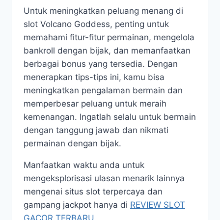
Untuk meningkatkan peluang menang di
slot Volcano Goddess, penting untuk
memahami fitur-fitur permainan, mengelola
bankroll dengan bijak, dan memanfaatkan
berbagai bonus yang tersedia. Dengan
menerapkan tips-tips ini, kamu bisa
meningkatkan pengalaman bermain dan
memperbesar peluang untuk meraih
kemenangan. Ingatlah selalu untuk bermain
dengan tanggung jawab dan nikmati
permainan dengan bijak.
Manfaatkan waktu anda untuk
mengeksplorisasi ulasan menarik lainnya
mengenai situs slot terpercaya dan
gampang jackpot hanya di
REVIEW SLOT
GACOR TERBARU
.