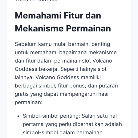
Memahami Fitur dan
Mekanisme Permainan
Sebelum kamu mulai bermain, penting
untuk memahami bagaimana mekanisme
dan fitur dalam permainan slot Volcano
Goddess bekerja. Seperti halnya slot
lainnya, Volcano Goddess memiliki
berbagai simbol, fitur bonus, dan putaran
gratis yang dapat mempengaruhi hasil
permainan:
Simbol-simbol penting: Salah satu hal
pertama yang perlu diperhatikan adalah
simbol-simbol dalam permainan.