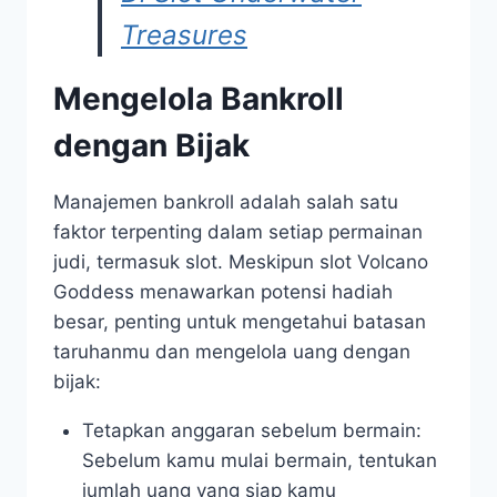
Treasures
Mengelola Bankroll
dengan Bijak
Manajemen bankroll adalah salah satu
faktor terpenting dalam setiap permainan
judi, termasuk slot. Meskipun slot Volcano
Goddess menawarkan potensi hadiah
besar, penting untuk mengetahui batasan
taruhanmu dan mengelola uang dengan
bijak:
Tetapkan anggaran sebelum bermain:
Sebelum kamu mulai bermain, tentukan
jumlah uang yang siap kamu