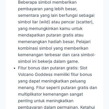
Beberapa simbol memberikan
pembayaran yang lebih besar,
sementara yang lain berfungsi sebagai
simbol liar (wild) atau pencar (scatter),
yang memungkinkan kamu untuk
mendapatkan putaran gratis atau
memenangkan hadiah besar. Pelajari
kombinasi simbol yang memberikan
kemenangan terbesar dan cara simbol-
simbol ini bekerja dalam game.
Fitur bonus dan putaran gratis: Slot
Volcano Goddess memiliki fitur bonus
yang dapat meningkatkan peluang
menang. Fitur seperti putaran gratis dan
multiplikator kemenangan sangat
penting untuk meningkatkan
pembayaran dalam permainan. Ketahui