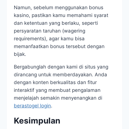
Namun, sebelum menggunakan bonus
kasino, pastikan kamu memahami syarat
dan ketentuan yang berlaku, seperti
persyaratan taruhan (wagering
requirements), agar kamu bisa
memanfaatkan bonus tersebut dengan
bijak.
Bergabunglah dengan kami di situs yang
dirancang untuk memberdayakan. Anda
dengan konten berkualitas dan fitur
interaktif yang membuat pengalaman
menjelajah semakin menyenangkan di
berastogel login
.
Kesimpulan