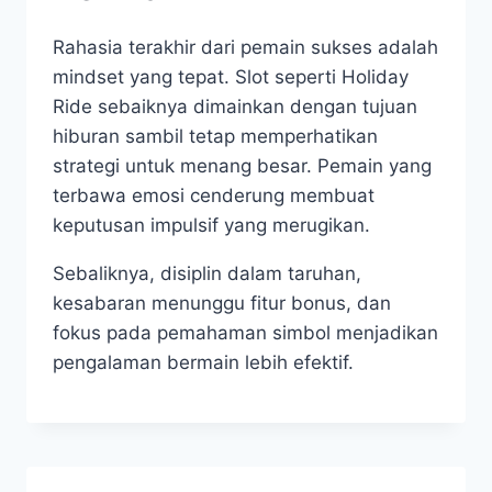
Rahasia terakhir dari pemain sukses adalah
mindset yang tepat. Slot seperti Holiday
Ride sebaiknya dimainkan dengan tujuan
hiburan sambil tetap memperhatikan
strategi untuk menang besar. Pemain yang
terbawa emosi cenderung membuat
keputusan impulsif yang merugikan.
Sebaliknya, disiplin dalam taruhan,
kesabaran menunggu fitur bonus, dan
fokus pada pemahaman simbol menjadikan
pengalaman bermain lebih efektif.