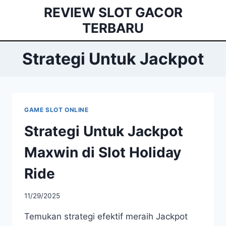
Skip
REVIEW SLOT GACOR
to
TERBARU
content
Strategi Untuk Jackpot
GAME SLOT ONLINE
Strategi Untuk Jackpot
Maxwin di Slot Holiday
Ride
11/29/2025
Temukan strategi efektif meraih Jackpot