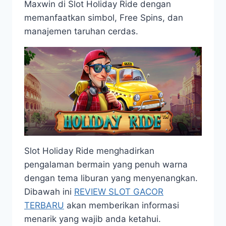
Maxwin di Slot Holiday Ride dengan
memanfaatkan simbol, Free Spins, dan
manajemen taruhan cerdas.
Slot Holiday Ride menghadirkan
pengalaman bermain yang penuh warna
dengan tema liburan yang menyenangkan.
Dibawah ini
REVIEW SLOT GACOR
TERBARU
akan memberikan informasi
menarik yang wajib anda ketahui.