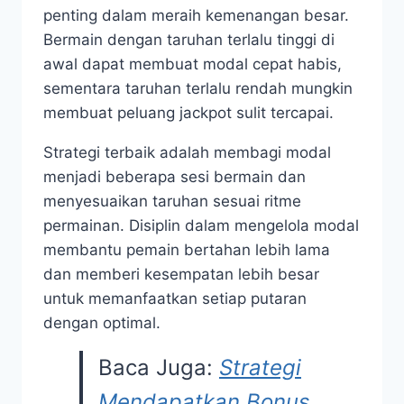
penting dalam meraih kemenangan besar.
Bermain dengan taruhan terlalu tinggi di
awal dapat membuat modal cepat habis,
sementara taruhan terlalu rendah mungkin
membuat peluang jackpot sulit tercapai.
Strategi terbaik adalah membagi modal
menjadi beberapa sesi bermain dan
menyesuaikan taruhan sesuai ritme
permainan. Disiplin dalam mengelola modal
membantu pemain bertahan lebih lama
dan memberi kesempatan lebih besar
untuk memanfaatkan setiap putaran
dengan optimal.
Baca Juga:
Strategi
Mendapatkan Bonus