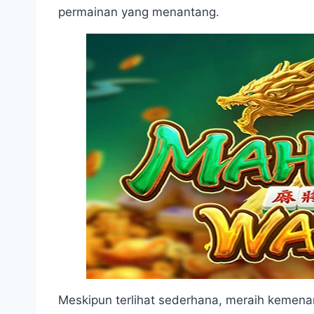
permainan yang menantang.
Meskipun terlihat sederhana, meraih kemena