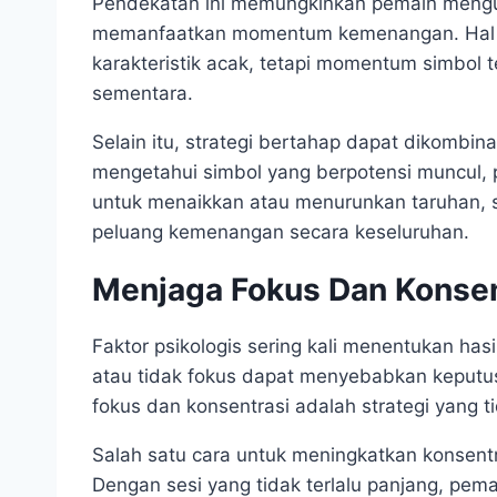
Pendekatan ini memungkinkan pemain mengur
memanfaatkan momentum kemenangan. Hal in
karakteristik acak, tetapi momentum simbol 
sementara.
Selain itu, strategi bertahap dapat dikomb
mengetahui simbol yang berpotensi muncul,
untuk menaikkan atau menurunkan taruhan, 
peluang kemenangan secara keseluruhan.
Menjaga Fokus Dan Konsen
Faktor psikologis sering kali menentukan has
atau tidak fokus dapat menyebabkan keputus
fokus dan konsentrasi adalah strategi yang ti
Salah satu cara untuk meningkatkan konsentr
Dengan sesi yang tidak terlalu panjang, pema