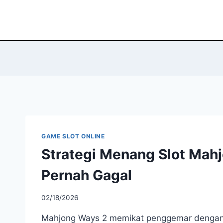
Skip
to
content
GAME SLOT ONLINE
Strategi Menang Slot Mah
Pernah Gagal
02/18/2026
Mahjong Ways 2 memikat penggemar dengan 