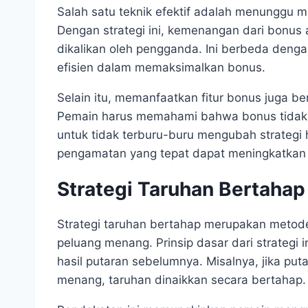
Salah satu teknik efektif adalah menunggu m
Dengan strategi ini, kemenangan dari bonus 
dikalikan oleh pengganda. Ini berbeda denga
efisien dalam memaksimalkan bonus.
Selain itu, memanfaatkan fitur bonus juga be
Pemain harus memahami bahwa bonus tidak s
untuk tidak terburu-buru mengubah strategi
pengamatan yang tepat dapat meningkatkan efek
Strategi Taruhan Bertahap
Strategi taruhan bertahap merupakan metod
peluang menang. Prinsip dasar dari strategi
hasil putaran sebelumnya. Misalnya, jika put
menang, taruhan dinaikkan secara bertahap.