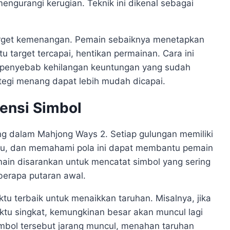
gurangi kerugian. Teknik ini dikenal sebagai
target kemenangan. Pemain sebaiknya menetapkan
u target tercapai, hentikan permainan. Cara ini
 penyebab kehilangan keuntungan yang sudah
ategi menang dapat lebih mudah dicapai.
ensi Simbol
ng dalam Mahjong Ways 2. Setiap gulungan memiliki
ntu, dan memahami pola ini dapat membantu pemain
in disarankan untuk mencatat simbol yang sering
erapa putaran awal.
u terbaik untuk menaikkan taruhan. Misalnya, jika
ktu singkat, kemungkinan besar akan muncul lagi
simbol tersebut jarang muncul, menahan taruhan