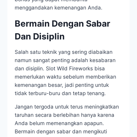
menggandakan kemenangan Anda.
Bermain Dengan Sabar
Dan Disiplin
Salah satu teknik yang sering diabaikan
namun sangat penting adalah kesabaran
dan disiplin. Slot Wild Fireworks bisa
memerlukan waktu sebelum memberikan
kemenangan besar, jadi penting untuk
tidak terburu-buru dan tetap tenang.
Jangan tergoda untuk terus meningkatkan
taruhan secara berlebihan hanya karena
Anda belum memenangkan apapun.
Bermain dengan sabar dan mengikuti