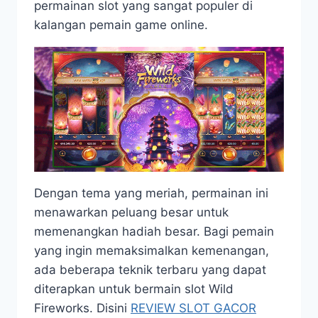
permainan slot yang sangat populer di
kalangan pemain game online.
Dengan tema yang meriah, permainan ini
menawarkan peluang besar untuk
memenangkan hadiah besar. Bagi pemain
yang ingin memaksimalkan kemenangan,
ada beberapa teknik terbaru yang dapat
diterapkan untuk bermain slot Wild
Fireworks. Disini
REVIEW SLOT GACOR