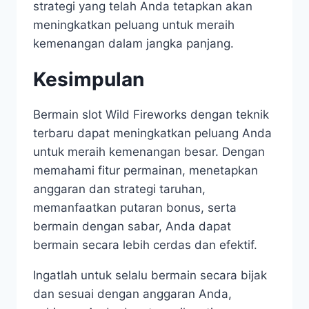
strategi yang telah Anda tetapkan akan
meningkatkan peluang untuk meraih
kemenangan dalam jangka panjang.
Kesimpulan
Bermain slot Wild Fireworks dengan teknik
terbaru dapat meningkatkan peluang Anda
untuk meraih kemenangan besar. Dengan
memahami fitur permainan, menetapkan
anggaran dan strategi taruhan,
memanfaatkan putaran bonus, serta
bermain dengan sabar, Anda dapat
bermain secara lebih cerdas dan efektif.
Ingatlah untuk selalu bermain secara bijak
dan sesuai dengan anggaran Anda,