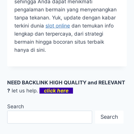
sehingga Anda dapat menikmati
pengalaman bermain yang menyenangkan
tanpa tekanan. Yuk, update dengan kabar
terkini dunia
slot online
dan temukan info
lengkap dan terpercaya, dari strategi
bermain hingga bocoran situs terbaik
hanya di sini.
NEED BACKLINK HIGH QUALITY and RELEVANT
?
let us help.
click here
Search
Search