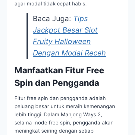
agar modal tidak cepat habis.
Baca Juga:
Tips
Jackpot Besar Slot
Fruity Halloween
Dengan Modal Receh
Manfaatkan Fitur Free
Spin dan Pengganda
Fitur free spin dan pengganda adalah
peluang besar untuk meraih kemenangan
lebih tinggi. Dalam Mahjong Ways 2,
selama mode free spin, pengganda akan
meningkat seiring dengan setiap