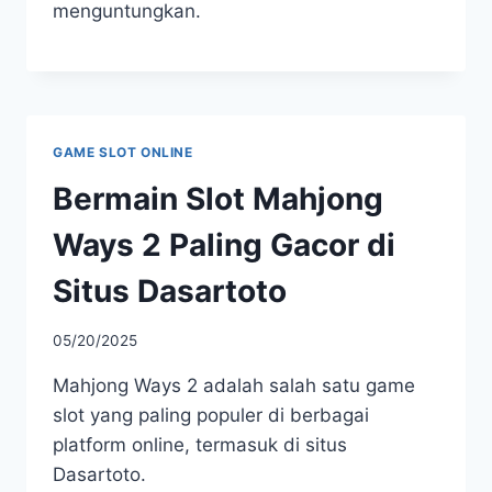
menguntungkan.
GAME SLOT ONLINE
Bermain Slot Mahjong
Ways 2 Paling Gacor di
Situs Dasartoto
05/20/2025
Mahjong Ways 2 adalah salah satu game
slot yang paling populer di berbagai
platform online, termasuk di situs
Dasartoto.