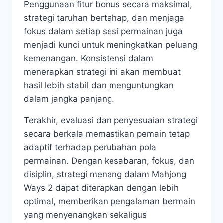
Penggunaan fitur bonus secara maksimal,
strategi taruhan bertahap, dan menjaga
fokus dalam setiap sesi permainan juga
menjadi kunci untuk meningkatkan peluang
kemenangan. Konsistensi dalam
menerapkan strategi ini akan membuat
hasil lebih stabil dan menguntungkan
dalam jangka panjang.
Terakhir, evaluasi dan penyesuaian strategi
secara berkala memastikan pemain tetap
adaptif terhadap perubahan pola
permainan. Dengan kesabaran, fokus, dan
disiplin, strategi menang dalam Mahjong
Ways 2 dapat diterapkan dengan lebih
optimal, memberikan pengalaman bermain
yang menyenangkan sekaligus