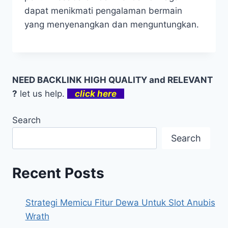
dapat menikmati pengalaman bermain
yang menyenangkan dan menguntungkan.
NEED BACKLINK HIGH QUALITY and RELEVANT
?
let us help.
click here
Search
Search
Recent Posts
Strategi Memicu Fitur Dewa Untuk Slot Anubis
Wrath