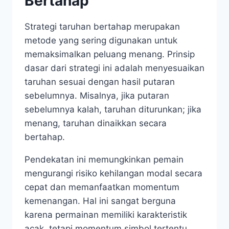
Bertahap
Strategi taruhan bertahap merupakan
metode yang sering digunakan untuk
memaksimalkan peluang menang. Prinsip
dasar dari strategi ini adalah menyesuaikan
taruhan sesuai dengan hasil putaran
sebelumnya. Misalnya, jika putaran
sebelumnya kalah, taruhan diturunkan; jika
menang, taruhan dinaikkan secara
bertahap.
Pendekatan ini memungkinkan pemain
mengurangi risiko kehilangan modal secara
cepat dan memanfaatkan momentum
kemenangan. Hal ini sangat berguna
karena permainan memiliki karakteristik
acak, tetapi momentum simbol tertentu