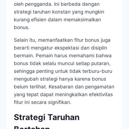
oleh pengganda. Ini berbeda dengan
strategi taruhan konstan yang mungkin
kurang efisien dalam memaksimalkan
bonus.
Selain itu, memanfaatkan fitur bonus juga
berarti mengatur ekspektasi dan disiplin
bermain. Pemain harus memahami bahwa
bonus tidak selalu muncul setiap putaran,
sehingga penting untuk tidak terburu-buru
mengubah strategi hanya karena bonus
belum terlihat. Kesabaran dan pengamatan
yang tepat dapat meningkatkan efektivitas
fitur ini secara signifikan.
Strategi Taruhan