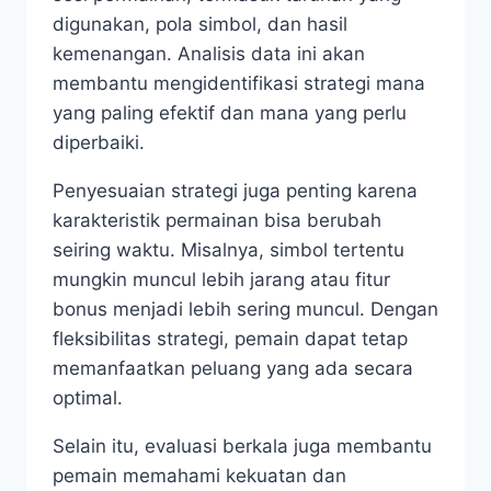
digunakan, pola simbol, dan hasil
kemenangan. Analisis data ini akan
membantu mengidentifikasi strategi mana
yang paling efektif dan mana yang perlu
diperbaiki.
Penyesuaian strategi juga penting karena
karakteristik permainan bisa berubah
seiring waktu. Misalnya, simbol tertentu
mungkin muncul lebih jarang atau fitur
bonus menjadi lebih sering muncul. Dengan
fleksibilitas strategi, pemain dapat tetap
memanfaatkan peluang yang ada secara
optimal.
Selain itu, evaluasi berkala juga membantu
pemain memahami kekuatan dan