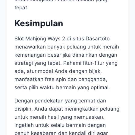
tepat.
Kesimpulan
Slot Mahjong Ways 2 di situs Dasartoto
menawarkan banyak peluang untuk meraih
kemenangan besar jika dimainkan dengan
strategi yang tepat. Pahami fitur-fitur yang
ada, atur modal Anda dengan bijak,
manfaatkan free spin dan pengganda,
serta pilih waktu bermain yang optimal.
Dengan pendekatan yang cermat dan
disiplin, Anda dapat meningkatkan peluang
untuk meraih hasil yang memuaskan.
Ingatlah untuk selalu bermain dengan
penuh kesabaran dan kendali diri agar