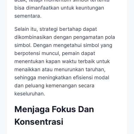
bisa dimanfaatkan untuk keuntungan
sementara.
Selain itu, strategi bertahap dapat
dikombinasikan dengan pengamatan pola
simbol. Dengan mengetahui simbol yang
berpotensi muncul, pemain dapat
menentukan kapan waktu terbaik untuk
menaikkan atau menurunkan taruhan,
sehingga meningkatkan efisiensi modal
dan peluang kemenangan secara
keseluruhan.
Menjaga Fokus Dan
Konsentrasi