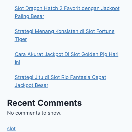
Slot Dragon Hatch 2 Favorit dengan Jackpot
Paling Besar
Strategi Menang Konsisten di Slot Fortune
Tiger
Cara Akurat Jackpot Di Slot Golden Pig Hari
Ini
Strategi Jitu di Slot Rio Fantasia Cepat
Jackpot Besar
Recent Comments
No comments to show.
slot