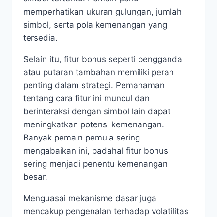
memperhatikan ukuran gulungan, jumlah
simbol, serta pola kemenangan yang
tersedia.
Selain itu, fitur bonus seperti pengganda
atau putaran tambahan memiliki peran
penting dalam strategi. Pemahaman
tentang cara fitur ini muncul dan
berinteraksi dengan simbol lain dapat
meningkatkan potensi kemenangan.
Banyak pemain pemula sering
mengabaikan ini, padahal fitur bonus
sering menjadi penentu kemenangan
besar.
Menguasai mekanisme dasar juga
mencakup pengenalan terhadap volatilitas