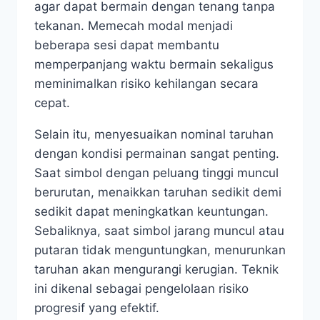
agar dapat bermain dengan tenang tanpa
tekanan. Memecah modal menjadi
beberapa sesi dapat membantu
memperpanjang waktu bermain sekaligus
meminimalkan risiko kehilangan secara
cepat.
Selain itu, menyesuaikan nominal taruhan
dengan kondisi permainan sangat penting.
Saat simbol dengan peluang tinggi muncul
berurutan, menaikkan taruhan sedikit demi
sedikit dapat meningkatkan keuntungan.
Sebaliknya, saat simbol jarang muncul atau
putaran tidak menguntungkan, menurunkan
taruhan akan mengurangi kerugian. Teknik
ini dikenal sebagai pengelolaan risiko
progresif yang efektif.