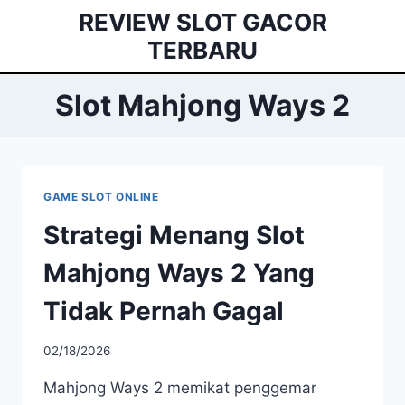
Skip
REVIEW SLOT GACOR
to
TERBARU
content
Slot Mahjong Ways 2
GAME SLOT ONLINE
Strategi Menang Slot
Mahjong Ways 2 Yang
Tidak Pernah Gagal
02/18/2026
Mahjong Ways 2 memikat penggemar