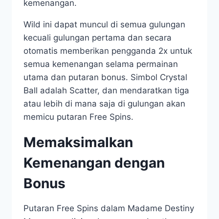
kemenangan.
Wild ini dapat muncul di semua gulungan
kecuali gulungan pertama dan secara
otomatis memberikan pengganda 2x untuk
semua kemenangan selama permainan
utama dan putaran bonus. Simbol Crystal
Ball adalah Scatter, dan mendaratkan tiga
atau lebih di mana saja di gulungan akan
memicu putaran Free Spins.
Memaksimalkan
Kemenangan dengan
Bonus
Putaran Free Spins dalam Madame Destiny