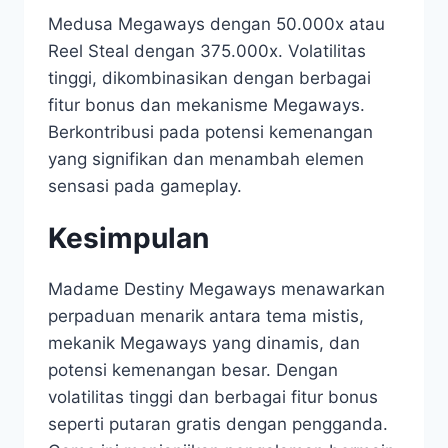
Medusa Megaways dengan 50.000x atau
Reel Steal dengan 375.000x. Volatilitas
tinggi, dikombinasikan dengan berbagai
fitur bonus dan mekanisme Megaways.
Berkontribusi pada potensi kemenangan
yang signifikan dan menambah elemen
sensasi pada gameplay.
Kesimpulan
Madame Destiny Megaways menawarkan
perpaduan menarik antara tema mistis,
mekanik Megaways yang dinamis, dan
potensi kemenangan besar. Dengan
volatilitas tinggi dan berbagai fitur bonus
seperti putaran gratis dengan pengganda.