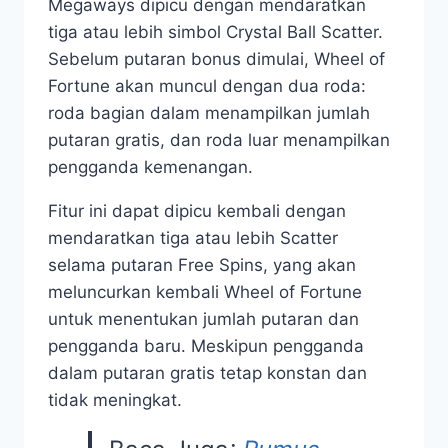
Megaways dipicu dengan mendaratkan
tiga atau lebih simbol Crystal Ball Scatter.
Sebelum putaran bonus dimulai, Wheel of
Fortune akan muncul dengan dua roda:
roda bagian dalam menampilkan jumlah
putaran gratis, dan roda luar menampilkan
pengganda kemenangan.
Fitur ini dapat dipicu kembali dengan
mendaratkan tiga atau lebih Scatter
selama putaran Free Spins, yang akan
meluncurkan kembali Wheel of Fortune
untuk menentukan jumlah putaran dan
pengganda baru. Meskipun pengganda
dalam putaran gratis tetap konstan dan
tidak meningkat.