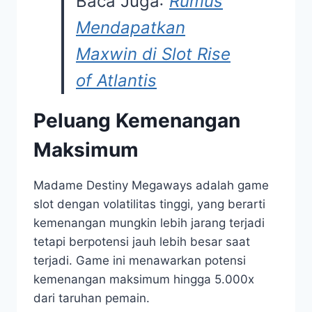
Baca Juga
:
Rumus
Mendapatkan
Maxwin di Slot Rise
of Atlantis
Peluang Kemenangan
Maksimum
Madame Destiny Megaways adalah game
slot dengan volatilitas tinggi, yang berarti
kemenangan mungkin lebih jarang terjadi
tetapi berpotensi jauh lebih besar saat
terjadi. Game ini menawarkan potensi
kemenangan maksimum hingga 5.000x
dari taruhan pemain.