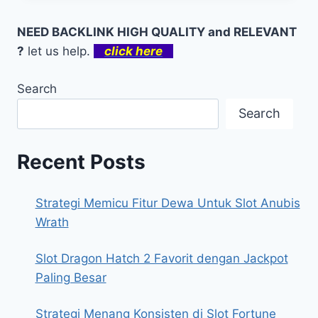
NEED BACKLINK HIGH QUALITY and RELEVANT
?
let us help.
click here
Search
Search
Recent Posts
Strategi Memicu Fitur Dewa Untuk Slot Anubis
Wrath
Slot Dragon Hatch 2 Favorit dengan Jackpot
Paling Besar
Strategi Menang Konsisten di Slot Fortune