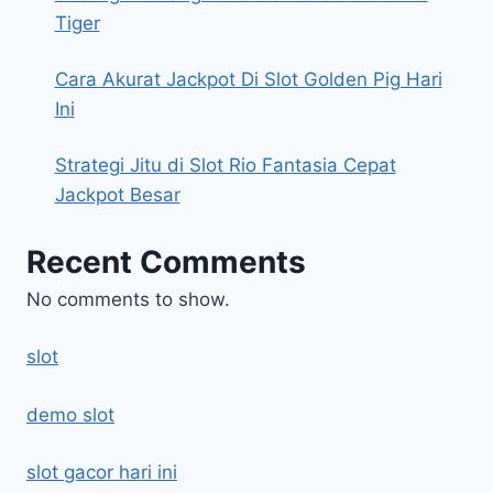
Tiger
Cara Akurat Jackpot Di Slot Golden Pig Hari
Ini
Strategi Jitu di Slot Rio Fantasia Cepat
Jackpot Besar
Recent Comments
No comments to show.
slot
demo slot
slot gacor hari ini