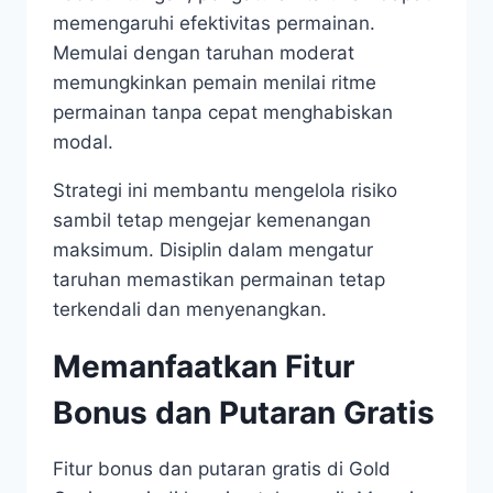
memengaruhi efektivitas permainan.
Memulai dengan taruhan moderat
memungkinkan pemain menilai ritme
permainan tanpa cepat menghabiskan
modal.
Strategi ini membantu mengelola risiko
sambil tetap mengejar kemenangan
maksimum. Disiplin dalam mengatur
taruhan memastikan permainan tetap
terkendali dan menyenangkan.
Memanfaatkan Fitur
Bonus dan Putaran Gratis
Fitur bonus dan putaran gratis di Gold