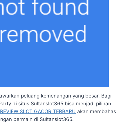
menawarkan peluang kemenangan yang besar. Bagi
rty di situs Sultanslot365 bisa menjadi pilihan
REVIEW SLOT GACOR TERBARU
akan membahas
ngan bermain di Sultanslot365.