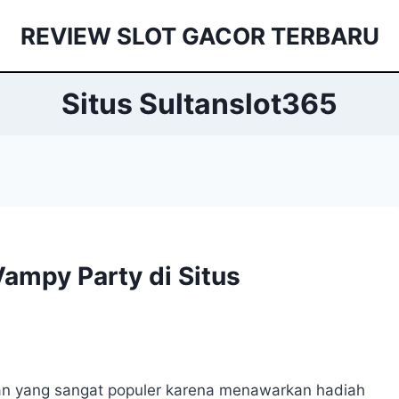
REVIEW SLOT GACOR TERBARU
Situs Sultanslot365
ampy Party di Situs
nan yang sangat populer karena menawarkan hadiah