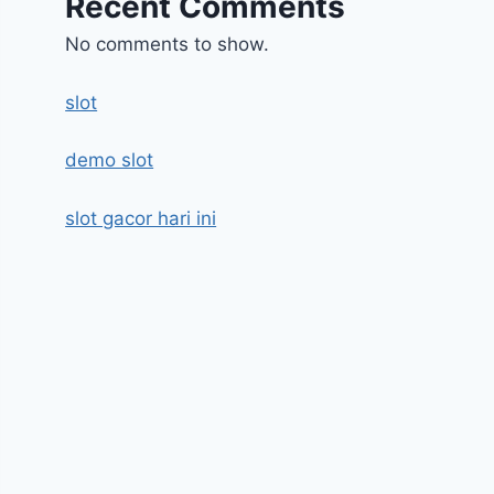
Recent Comments
No comments to show.
slot
demo slot
slot gacor hari ini