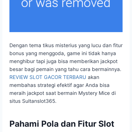
Dengan tema tikus misterius yang lucu dan fitur
bonus yang menggoda, game ini tidak hanya
menghibur tapi juga bisa memberikan jackpot
besar bagi pemain yang tahu cara bermainnya.
REVIEW SLOT GACOR TERBARU
akan
membahas strategi efektif agar Anda bisa
meraih jackpot saat bermain Mystery Mice di
situs Sultanslot365.
Pahami Pola dan Fitur Slot