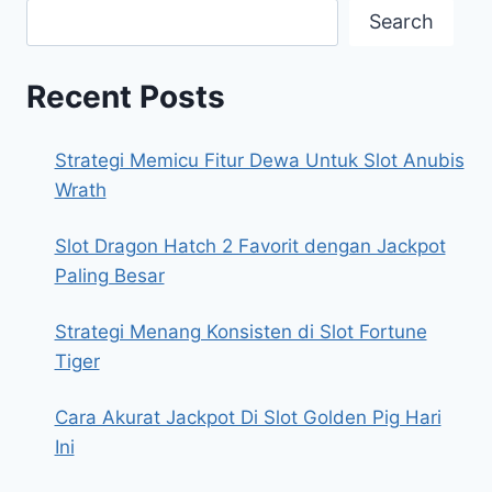
Search
Recent Posts
Strategi Memicu Fitur Dewa Untuk Slot Anubis
Wrath
Slot Dragon Hatch 2 Favorit dengan Jackpot
Paling Besar
Strategi Menang Konsisten di Slot Fortune
Tiger
Cara Akurat Jackpot Di Slot Golden Pig Hari
Ini