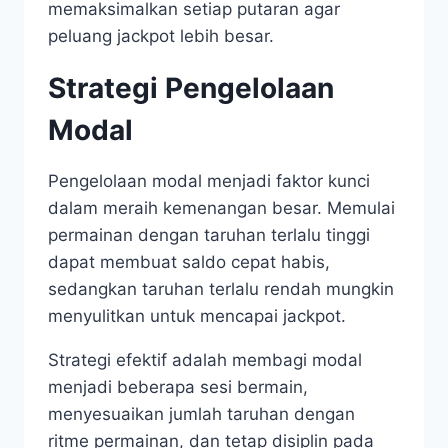
memaksimalkan setiap putaran agar
peluang jackpot lebih besar.
Strategi Pengelolaan
Modal
Pengelolaan modal menjadi faktor kunci
dalam meraih kemenangan besar. Memulai
permainan dengan taruhan terlalu tinggi
dapat membuat saldo cepat habis,
sedangkan taruhan terlalu rendah mungkin
menyulitkan untuk mencapai jackpot.
Strategi efektif adalah membagi modal
menjadi beberapa sesi bermain,
menyesuaikan jumlah taruhan dengan
ritme permainan, dan tetap disiplin pada