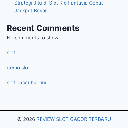
Strategi Jitu di Slot Rio Fantasia Cepat
Jackpot Besar
Recent Comments
No comments to show.
slot
demo slot
slot gacor hari ini
© 2026
REVIEW SLOT GACOR TERBARU