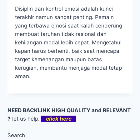
Disiplin dan kontrol emosi adalah kunci
terakhir namun sangat penting. Pemain
yang terbawa emosi saat kalah cenderung
membuat taruhan tidak rasional dan
kehilangan modal lebih cepat. Mengetahui
kapan harus berhenti, baik saat mencapai
target kemenangan maupun batas
kerugian, membantu menjaga modal tetap
aman.
NEED BACKLINK HIGH QUALITY and RELEVANT
?
let us help.
click here
Search