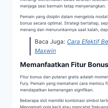
menjaga sesi bermain tetap menyenangkan.
Pemain yang disiplin dalam mengelola modal
bonus secara optimal. Strategi bertahap, sep
menang dan menurunkannya saat kalah, dap
Baca Juga:
Cara Efektif B
Maxwin
Memanfaatkan Fitur Bonus
Fitur bonus dan putaran gratis adalah momen 
Fury. Pemain yang memahami cara memicu fitur
mendapatkan kemenangan signifikan.
Beberapa slot memiliki kombinasi simbol tert
Mengamati pola kecil atau mencatat frekuen