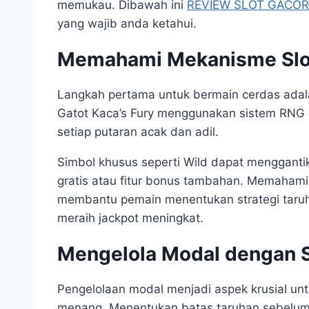
memukau. Dibawah ini
REVIEW SLOT GACO
yang wajib anda ketahui.
Memahami Mekanisme Slot 
Langkah pertama untuk bermain cerdas ada
Gatot Kaca’s Fury menggunakan sistem RNG
setiap putaran acak dan adil.
Simbol khusus seperti Wild dapat mengganti
gratis atau fitur bonus tambahan. Memahami n
membantu pemain menentukan strategi taruhan
meraih jackpot meningkat.
Mengelola Modal dengan S
Pengelolaan modal menjadi aspek krusial un
menang. Menentukan batas taruhan sebelum