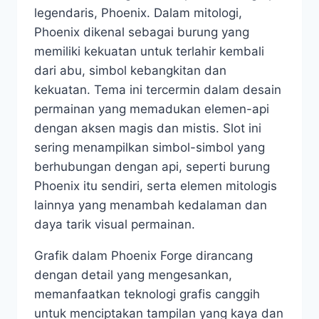
legendaris, Phoenix. Dalam mitologi,
Phoenix dikenal sebagai burung yang
memiliki kekuatan untuk terlahir kembali
dari abu, simbol kebangkitan dan
kekuatan. Tema ini tercermin dalam desain
permainan yang memadukan elemen-api
dengan aksen magis dan mistis. Slot ini
sering menampilkan simbol-simbol yang
berhubungan dengan api, seperti burung
Phoenix itu sendiri, serta elemen mitologis
lainnya yang menambah kedalaman dan
daya tarik visual permainan.
Grafik dalam Phoenix Forge dirancang
dengan detail yang mengesankan,
memanfaatkan teknologi grafis canggih
untuk menciptakan tampilan yang kaya dan