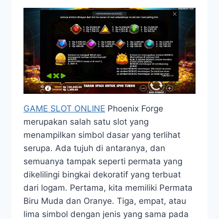
GAME SLOT ONLINE
Phoenix Forge
merupakan salah satu slot yang
menampilkan simbol dasar yang terlihat
serupa. Ada tujuh di antaranya, dan
semuanya tampak seperti permata yang
dikelilingi bingkai dekoratif yang terbuat
dari logam. Pertama, kita memiliki Permata
Biru Muda dan Oranye. Tiga, empat, atau
lima simbol dengan jenis yang sama pada