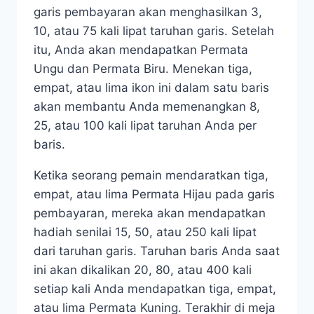
garis pembayaran akan menghasilkan 3,
10, atau 75 kali lipat taruhan garis. Setelah
itu, Anda akan mendapatkan Permata
Ungu dan Permata Biru. Menekan tiga,
empat, atau lima ikon ini dalam satu baris
akan membantu Anda memenangkan 8,
25, atau 100 kali lipat taruhan Anda per
baris.
Ketika seorang pemain mendaratkan tiga,
empat, atau lima Permata Hijau pada garis
pembayaran, mereka akan mendapatkan
hadiah senilai 15, 50, atau 250 kali lipat
dari taruhan garis. Taruhan baris Anda saat
ini akan dikalikan 20, 80, atau 400 kali
setiap kali Anda mendapatkan tiga, empat,
atau lima Permata Kuning. Terakhir di meja