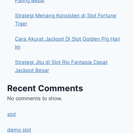
Paling Besar
Strategi Menang Konsisten di Slot Fortune
Tiger
Cara Akurat Jackpot Di Slot Golden Pig Hari
Ini
Strategi Jitu di Slot Rio Fantasia Cepat
Jackpot Besar
Recent Comments
No comments to show.
slot
demo slot