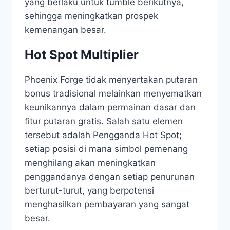
yang berlaku untuk tumble berikutnya,
sehingga meningkatkan prospek
kemenangan besar.
Hot Spot Multiplier
Phoenix Forge tidak menyertakan putaran
bonus tradisional melainkan menyematkan
keunikannya dalam permainan dasar dan
fitur putaran gratis. Salah satu elemen
tersebut adalah Pengganda Hot Spot;
setiap posisi di mana simbol pemenang
menghilang akan meningkatkan
penggandanya dengan setiap penurunan
berturut-turut, yang berpotensi
menghasilkan pembayaran yang sangat
besar.