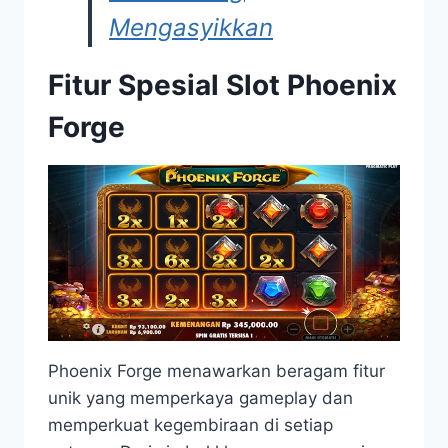
Mengasyikkan
Fitur Spesial Slot Phoenix
Forge
Phoenix Forge menawarkan beragam fitur
unik yang memperkaya gameplay dan
memperkuat kegembiraan di setiap