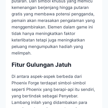
putaran. Dari simbol khusus yang memicu
kemenangan berjenjang hingga putaran
gratis yang membawa potensi pengganda,
pemain akan merasakan pengalaman yang
menggembirakan. Elemen dalam game ini
tidak hanya meningkatkan faktor
keterlibatan tetapi juga meningkatkan
peluang mengumpulkan hadiah yang
melimpah.
Fitur Gulungan Jatuh
Di antara aspek-aspek berbeda dari
Phoenix Forge terdapat simbol-simbol
seperti Phoenix yang berapi-api itu sendiri,
yang bertindak sebagai Penyebar.
Lambang inilah yang didambakan para