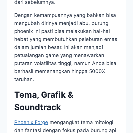
dari sebelumnya.
Dengan kemampuannya yang bahkan bisa
mengubah dirinya menjadi abu, burung
phoenix ini pasti bisa melakukan hal-hal
hebat yang membutuhkan peleburan emas
dalam jumlah besar. Ini akan menjadi
petualangan game yang menawarkan
putaran volatilitas tinggi, namun Anda bisa
berhasil memenangkan hingga 5000X
taruhan.
Tema, Grafik &
Soundtrack
Phoenix Forge
mengangkat tema mitologi
dan fantasi dengan fokus pada burung api