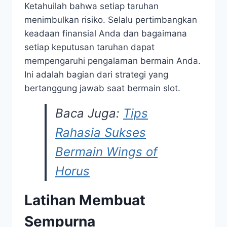
Ketahuilah bahwa setiap taruhan
menimbulkan risiko. Selalu pertimbangkan
keadaan finansial Anda dan bagaimana
setiap keputusan taruhan dapat
mempengaruhi pengalaman bermain Anda.
Ini adalah bagian dari strategi yang
bertanggung jawab saat bermain slot.
Baca Juga:
Tips
Rahasia Sukses
Bermain Wings of
Horus
Latihan Membuat
Sempurna