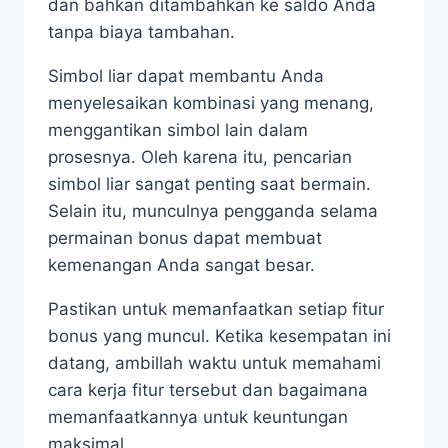
dan bahkan ditambahkan ke saldo Anda
tanpa biaya tambahan.
Simbol liar dapat membantu Anda
menyelesaikan kombinasi yang menang,
menggantikan simbol lain dalam
prosesnya. Oleh karena itu, pencarian
simbol liar sangat penting saat bermain.
Selain itu, munculnya pengganda selama
permainan bonus dapat membuat
kemenangan Anda sangat besar.
Pastikan untuk memanfaatkan setiap fitur
bonus yang muncul. Ketika kesempatan ini
datang, ambillah waktu untuk memahami
cara kerja fitur tersebut dan bagaimana
memanfaatkannya untuk keuntungan
maksimal.