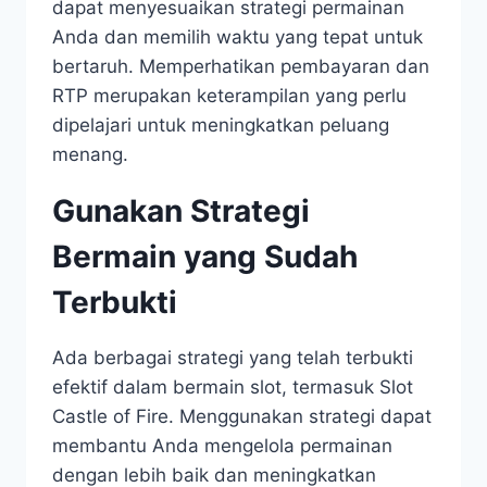
dapat menyesuaikan strategi permainan
Anda dan memilih waktu yang tepat untuk
bertaruh. Memperhatikan pembayaran dan
RTP merupakan keterampilan yang perlu
dipelajari untuk meningkatkan peluang
menang.
Gunakan Strategi
Bermain yang Sudah
Terbukti
Ada berbagai strategi yang telah terbukti
efektif dalam bermain slot, termasuk Slot
Castle of Fire. Menggunakan strategi dapat
membantu Anda mengelola permainan
dengan lebih baik dan meningkatkan