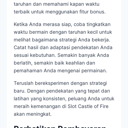
taruhan dan memahami kapan waktu
terbaik untuk menggunakan fitur bonus.
Ketika Anda merasa siap, coba tingkatkan
waktu bermain dengan taruhan kecil untuk
melihat bagaimana strategi Anda bekerja.
Catat hasil dan adaptasi pendekatan Anda
sesuai kebutuhan. Semakin banyak Anda
berlatih, semakin baik keahlian dan
pemahaman Anda mengenai permainan.
Teruslah bereksperimen dengan strategi
baru. Dengan pendekatan yang tepat dan
latihan yang konsisten, peluang Anda untuk
meraih kemenangan di Slot Castle of Fire
akan meningkat.