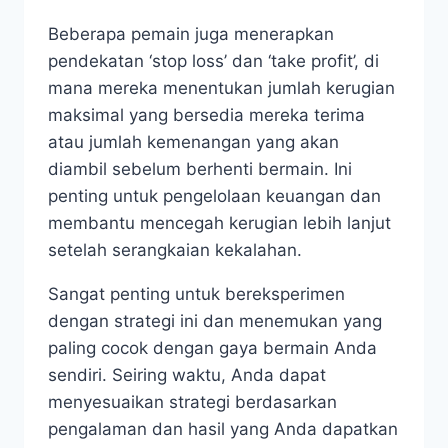
Beberapa pemain juga menerapkan
pendekatan ‘stop loss’ dan ‘take profit’, di
mana mereka menentukan jumlah kerugian
maksimal yang bersedia mereka terima
atau jumlah kemenangan yang akan
diambil sebelum berhenti bermain. Ini
penting untuk pengelolaan keuangan dan
membantu mencegah kerugian lebih lanjut
setelah serangkaian kekalahan.
Sangat penting untuk bereksperimen
dengan strategi ini dan menemukan yang
paling cocok dengan gaya bermain Anda
sendiri. Seiring waktu, Anda dapat
menyesuaikan strategi berdasarkan
pengalaman dan hasil yang Anda dapatkan