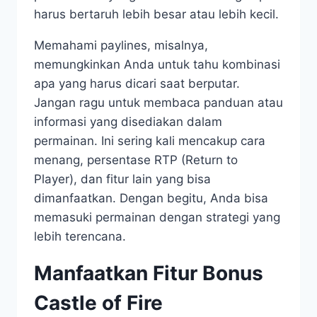
harus bertaruh lebih besar atau lebih kecil.
Memahami paylines, misalnya,
memungkinkan Anda untuk tahu kombinasi
apa yang harus dicari saat berputar.
Jangan ragu untuk membaca panduan atau
informasi yang disediakan dalam
permainan. Ini sering kali mencakup cara
menang, persentase RTP (Return to
Player), dan fitur lain yang bisa
dimanfaatkan. Dengan begitu, Anda bisa
memasuki permainan dengan strategi yang
lebih terencana.
Manfaatkan Fitur Bonus
Castle of Fire