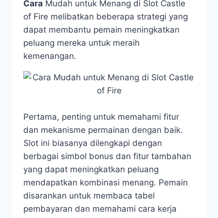
Cara
Mudah untuk Menang di Slot Castle
of Fire melibatkan beberapa strategi yang
dapat membantu pemain meningkatkan
peluang mereka untuk meraih
kemenangan.
Pertama, penting untuk memahami fitur
dan mekanisme permainan dengan baik.
Slot ini biasanya dilengkapi dengan
berbagai simbol bonus dan fitur tambahan
yang dapat meningkatkan peluang
mendapatkan kombinasi menang. Pemain
disarankan untuk membaca tabel
pembayaran dan memahami cara kerja