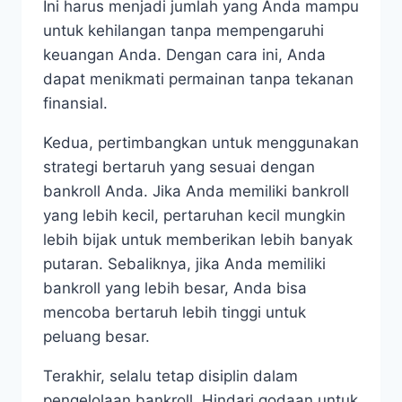
Ini harus menjadi jumlah yang Anda mampu
untuk kehilangan tanpa mempengaruhi
keuangan Anda. Dengan cara ini, Anda
dapat menikmati permainan tanpa tekanan
finansial.
Kedua, pertimbangkan untuk menggunakan
strategi bertaruh yang sesuai dengan
bankroll Anda. Jika Anda memiliki bankroll
yang lebih kecil, pertaruhan kecil mungkin
lebih bijak untuk memberikan lebih banyak
putaran. Sebaliknya, jika Anda memiliki
bankroll yang lebih besar, Anda bisa
mencoba bertaruh lebih tinggi untuk
peluang besar.
Terakhir, selalu tetap disiplin dalam
pengelolaan bankroll. Hindari godaan untuk