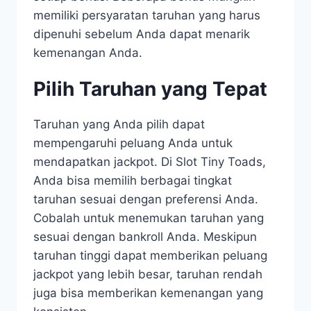
memiliki persyaratan taruhan yang harus
dipenuhi sebelum Anda dapat menarik
kemenangan Anda.
Pilih Taruhan yang Tepat
Taruhan yang Anda pilih dapat
mempengaruhi peluang Anda untuk
mendapatkan jackpot. Di Slot Tiny Toads,
Anda bisa memilih berbagai tingkat
taruhan sesuai dengan preferensi Anda.
Cobalah untuk menemukan taruhan yang
sesuai dengan bankroll Anda. Meskipun
taruhan tinggi dapat memberikan peluang
jackpot yang lebih besar, taruhan rendah
juga bisa memberikan kemenangan yang