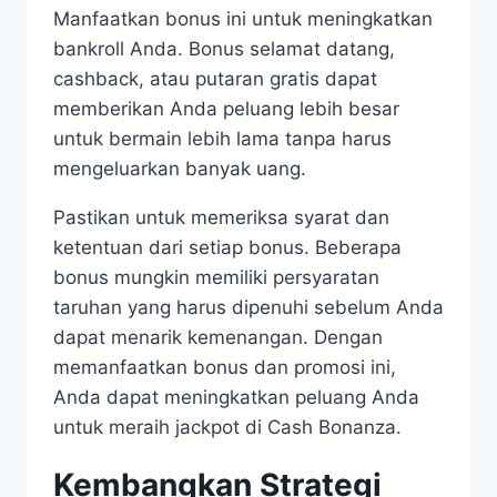
Manfaatkan bonus ini untuk meningkatkan
bankroll Anda. Bonus selamat datang,
cashback, atau putaran gratis dapat
memberikan Anda peluang lebih besar
untuk bermain lebih lama tanpa harus
mengeluarkan banyak uang.
Pastikan untuk memeriksa syarat dan
ketentuan dari setiap bonus. Beberapa
bonus mungkin memiliki persyaratan
taruhan yang harus dipenuhi sebelum Anda
dapat menarik kemenangan. Dengan
memanfaatkan bonus dan promosi ini,
Anda dapat meningkatkan peluang Anda
untuk meraih jackpot di Cash Bonanza.
Kembangkan Strategi