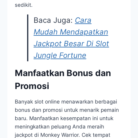
sedikit.
Baca Juga:
Cara
Mudah Mendapatkan
Jackpot Besar Di Slot
Jungle Fortune
Manfaatkan Bonus dan
Promosi
Banyak slot online menawarkan berbagai
bonus dan promosi untuk menarik pemain
baru. Manfaatkan kesempatan ini untuk
meningkatkan peluang Anda meraih
jackpot di Monkey Warrior. Cek tempat