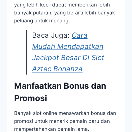
yang lebih kecil dapat memberikan lebih
banyak putaran, yang berarti lebih banyak
peluang untuk menang.
Baca Juga:
Cara
Mudah Mendapatkan
Jackpot Besar Di Slot
Aztec Bonanza
Manfaatkan Bonus dan
Promosi
Banyak slot online menawarkan bonus dan
promosi untuk menarik pemain baru dan
mempertahankan pemain lama.