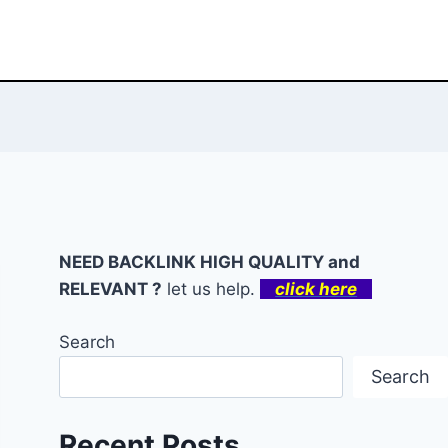
NEED BACKLINK HIGH QUALITY and
RELEVANT ?
let us help.
click here
Search
Search
Recent Posts