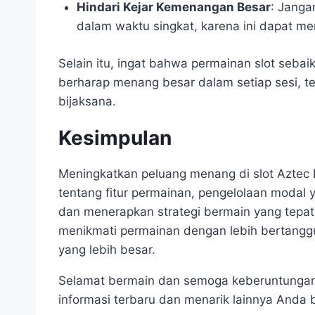
Hindari Kejar Kemenangan Besar
: Janga
dalam waktu singkat, karena ini dapat m
Selain itu, ingat bahwa permainan slot sebai
berharap menang besar dalam setiap sesi, t
bijaksana.
Kesimpulan
Meningkatkan peluang menang di slot Azte
tentang fitur permainan, pengelolaan modal 
dan menerapkan strategi bermain yang tepat
menikmati permainan dengan lebih bertang
yang lebih besar.
Selamat bermain dan semoga keberuntungan s
informasi terbaru dan menarik lainnya Anda b