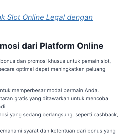
nk Slot Online Legal dengan
osi dari Platform Online
bonus dan promosi khusus untuk pemain slot,
secara optimal dapat meningkatkan peluang
untuk memperbesar modal bermain Anda.
utaran gratis yang ditawarkan untuk mencoba
di.
omosi yang sedang berlangsung, seperti cashback,
memahami syarat dan ketentuan dari bonus yang