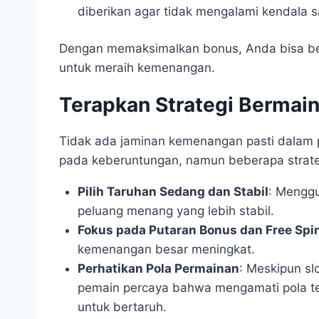
diberikan agar tidak mengalami kendala 
Dengan memaksimalkan bonus, Anda bisa berm
untuk meraih kemenangan.
Terapkan Strategi Bermain 
Tidak ada jaminan kemenangan pasti dalam p
pada keberuntungan, namun beberapa strate
Pilih Taruhan Sedang dan Stabil
: Mengg
peluang menang yang lebih stabil.
Fokus pada Putaran Bonus dan Free Spi
kemenangan besar meningkat.
Perhatikan Pola Permainan
: Meskipun sl
pemain percaya bahwa mengamati pola t
untuk bertaruh.