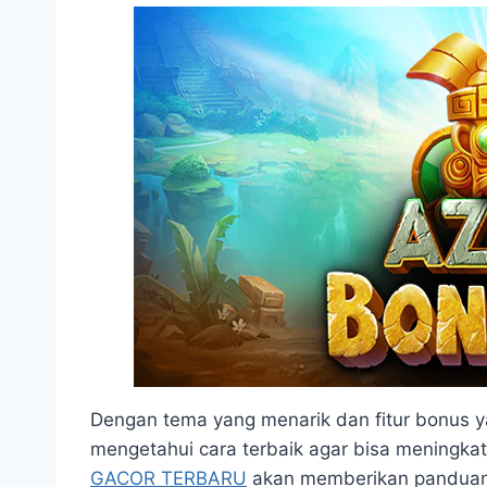
Dengan tema yang menarik dan fitur bonus 
mengetahui cara terbaik agar bisa meningka
GACOR TERBARU
akan memberikan panduan