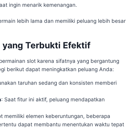
saat ingin menarik kemenangan.
ain lebih lama dan memiliki peluang lebih besar
yang Terbukti Efektif
ermainan slot karena sifatnya yang bergantung
gi berikut dapat meningkatkan peluang Anda:
unakan taruhan sedang dan konsisten memberi
n
: Saat fitur ini aktif, peluang mendapatkan
ot memiliki elemen keberuntungan, beberapa
ertentu dapat membantu menentukan waktu tepat