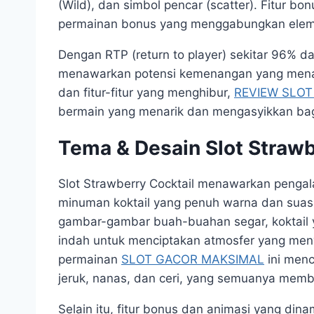
(Wild), dan simbol pencar (scatter). Fitur b
permainan bonus yang menggabungkan eleme
Dengan RTP (return to player) sekitar 96% dan
menawarkan potensi kemenangan yang menar
dan fitur-fitur yang menghibur,
REVIEW SLO
bermain yang menarik dan mengasyikkan bag
Tema & Desain Slot Strawb
Slot Strawberry Cocktail menawarkan peng
minuman koktail yang penuh warna dan suas
gambar-gambar buah-buahan segar, koktail y
indah untuk menciptakan atmosfer yang me
permainan
SLOT GACOR MAKSIMAL
ini menc
jeruk, nanas, dan ceri, yang semuanya mem
Selain itu, fitur bonus dan animasi yang d