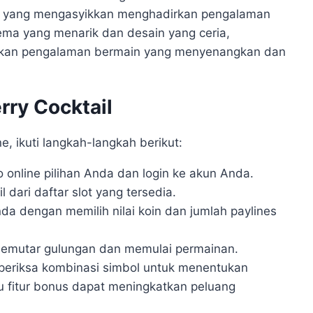
ra yang mengasyikkan menghadirkan pengalaman
ma yang menarik dan desain yang ceria,
arkan pengalaman bermain yang menyenangkan dan
rry Cocktail
e, ikuti langkah-langkah berikut:
o online pilihan Anda dan login ke akun Anda.
il dari daftar slot yang tersedia.
da dengan memilih nilai koin dan jumlah paylines
k memutar gulungan dan memulai permainan.
, periksa kombinasi simbol untuk menentukan
 fitur bonus dapat meningkatkan peluang