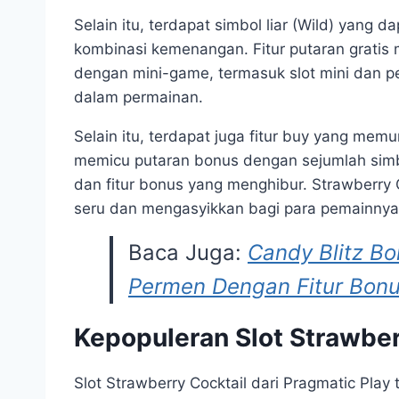
Selain itu, terdapat simbol liar (Wild) yang
kombinasi kemenangan. Fitur putaran grat
dengan mini-game, termasuk slot mini dan p
dalam permainan.
Selain itu, terdapat juga fitur buy yang me
memicu putaran bonus dengan sejumlah simb
dan fitur bonus yang menghibur. Strawberr
seru dan mengasyikkan bagi para pemainnya
Baca Juga:
Candy Blitz Bo
Permen Dengan Fitur Bon
Kepopuleran Slot Strawber
Slot Strawberry Cocktail dari Pragmatic Play