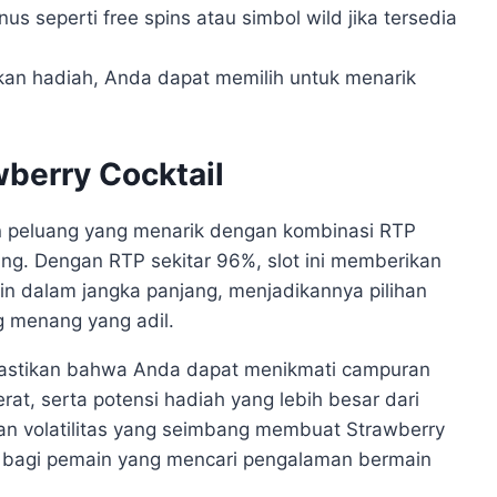
s seperti free spins atau simbol wild jika tersedia
n hadiah, Anda dapat memilih untuk menarik
wberry Cocktail
n peluang yang menarik dengan kombinasi RTP
bang. Dengan RTP sekitar 96%, slot ini memberikan
n dalam jangka panjang, menjadikannya pilihan
g menang yang adil.
emastikan bahwa Anda dapat menikmati campuran
t, serta potensi hadiah yang lebih besar dari
an volatilitas yang seimbang membuat Strawberry
n bagi pemain yang mencari pengalaman bermain