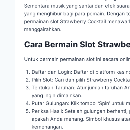
Sementara musik yang santai dan efek sua
yang menghibur bagi para pemain. Dengan te
permainan slot Strawberry Cocktail menaw
menggairahkan.
Cara Bermain Slot Strawbe
Untuk bermain permainan slot ini secara onlin
Daftar dan Login: Daftar di platform kasin
Pilih Slot: Cari dan pilih Strawberry Cockta
Tentukan Taruhan: Atur jumlah taruhan An
yang ingin dimainkan.
Putar Gulungan: Klik tombol ‘Spin’ untu
Periksa Hasil: Setelah gulungan berhenti
apakah Anda menang. Simbol khusus atau
kemenangan.