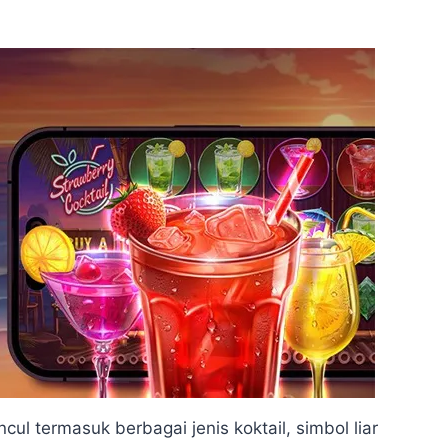
ul termasuk berbagai jenis koktail, simbol liar