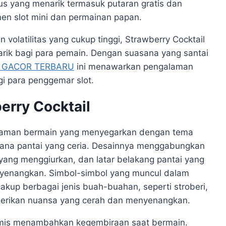
onus yang menarik termasuk putaran gratis dan
n slot mini dan permainan papan.
 volatilitas yang cukup tinggi, Strawberry Cocktail
ik bagi para pemain. Dengan suasana yang santai
T GACOR TERBARU
ini menawarkan pengalaman
i para penggemar slot.
erry Cocktail
alaman bermain yang menyegarkan dengan tema
ana pantai yang ceria. Desainnya menggabungkan
ang menggiurkan, dan latar belakang pantai yang
nyenangkan. Simbol-simbol yang muncul dalam
akup berbagai jenis buah-buahan, seperti stroberi,
berikan nuansa yang cerah dan menyenangkan.
inamis menambahkan kegembiraan saat bermain.