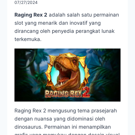
07/27/2024
Raging Rex 2
adalah salah satu permainan
slot yang menarik dan inovatif yang
dirancang oleh penyedia perangkat lunak
terkemuka.
Raging Rex 2 mengusung tema prasejarah
dengan nuansa yang didominasi oleh
dinosaurus. Permainan ini menampilkan