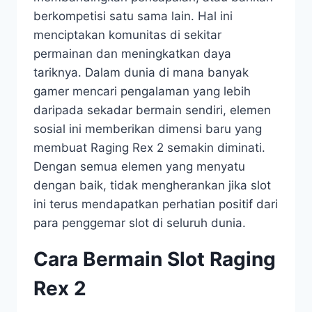
berkompetisi satu sama lain. Hal ini
menciptakan komunitas di sekitar
permainan dan meningkatkan daya
tariknya. Dalam dunia di mana banyak
gamer mencari pengalaman yang lebih
daripada sekadar bermain sendiri, elemen
sosial ini memberikan dimensi baru yang
membuat Raging Rex 2 semakin diminati.
Dengan semua elemen yang menyatu
dengan baik, tidak mengherankan jika slot
ini terus mendapatkan perhatian positif dari
para penggemar slot di seluruh dunia.
Cara Bermain Slot Raging
Rex 2