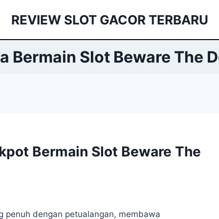
REVIEW SLOT GACOR TERBARU
a Bermain Slot Beware The 
kpot Bermain Slot Beware The
ng penuh dengan petualangan, membawa