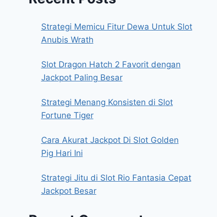
Strategi Memicu Fitur Dewa Untuk Slot
Anubis Wrath
Slot Dragon Hatch 2 Favorit dengan
Jackpot Paling Besar
Strategi Menang Konsisten di Slot
Fortune Tiger
Cara Akurat Jackpot Di Slot Golden
Pig Hari Ini
Strategi Jitu di Slot Rio Fantasia Cepat
Jackpot Besar